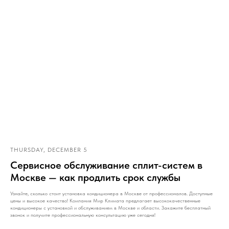
THURSDAY, DECEMBER 5
Сервисное обслуживание сплит-систем в
Москве — как продлить срок службы
Узнайте, сколько стоит установка кондиционера в Москве от профессионалов. Доступные
цены и высокое качество! Компания Мир Климата предлагает высококачественные
кондиционеры с установкой и обслуживанием в Москве и области. Закажите бесплатный
звонок и получите профессиональную консультацию уже сегодня!