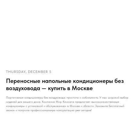
THURSDAY, DECEMBER 5
Переносные напольные кондиционеры без
воздуховода — купить в Москве
Портативные кондиционеры без воздуховода: простота и мобильность. У нас широкий выбор
моделей для вашего дома. Компания Мир Климата предлагает высококачественные
кондиционеры с установкой и обслуживанием в Москве и области. Закажите бесплатный
звонок и получите профессиональную консультацию уже сегодня!