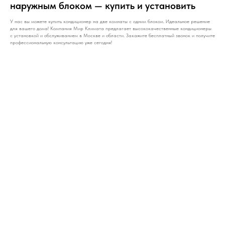
наружным блоком — купить и установить
У нас вы можете купить кондиционер на две комнаты с одним блоком. Идеальное решение
для вашего дома! Компания Мир Климата предлагает высококачественные кондиционеры
с установкой и обслуживанием в Москве и области. Закажите бесплатный звонок и получите
профессиональную консультацию уже сегодня!