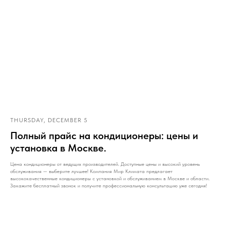
THURSDAY, DECEMBER 5
Полный прайс на кондиционеры: цены и
установка в Москве.
Цена кондиционеры от ведущих производителей. Доступные цены и высокий уровень
обслуживания — выберите лучшее! Компания Мир Климата предлагает
высококачественные кондиционеры с установкой и обслуживанием в Москве и области.
Закажите бесплатный звонок и получите профессиональную консультацию уже сегодня!