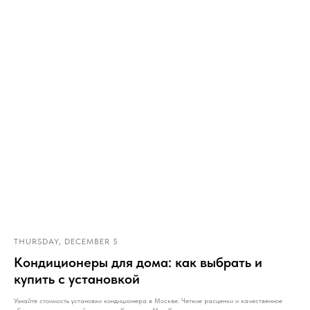
THURSDAY, DECEMBER 5
Кондиционеры для дома: как выбрать и
купить с установкой
Узнайте стоимость установки кондиционера в Москве. Четкие расценки и качественное
обслуживание от нашей компании. Компания Мир Климата предлагает