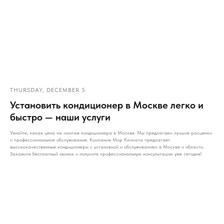
THURSDAY, DECEMBER 5
Установить кондиционер в Москве легко и
быстро — наши услуги
Узнайте, какая цена на монтаж кондиционера в Москве. Мы предлагаем лучшие расценки
и профессиональное обслуживание. Компания Мир Климата предлагает
высококачественные кондиционеры с установкой и обслуживанием в Москве и области.
Закажите бесплатный звонок и получите профессиональную консультацию уже сегодня!