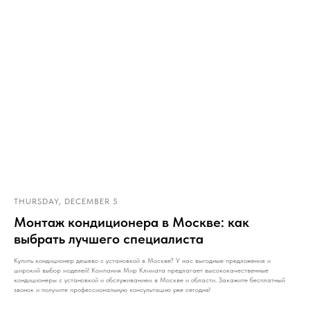
THURSDAY, DECEMBER 5
Монтаж кондиционера в Москве: как
выбрать лучшего специалиста
Купить кондиционер дешево с установкой в Москве? У нас выгодные предложения и
широкий выбор моделей! Компания Мир Климата предлагает высококачественные
кондиционеры с установкой и обслуживанием в Москве и области. Закажите бесплатный
звонок и получите профессиональную консультацию уже сегодня!