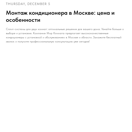
THURSDAY, DECEMBER 5
Монтаж кондиционера в Москве: цена и
особенности
Сплит-системы для двух комнат: оптимальные решения для вашего дома. Узнайте больше о
выборе и установке. Компания Мир Климата предлагает высококачественные
кондиционеры с установкой и обслуживанием в Москве и области. Закажите бесплатный
звонок и получите профессиональную консультацию уже сегодня!