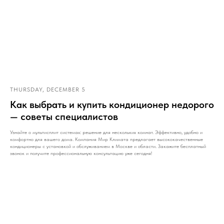
THURSDAY, DECEMBER 5
Как выбрать и купить кондиционер недорого
— советы специалистов
Узнайте о мультисплит системах: решение для нескольких комнат. Эффективно, удобно и
комфортно для вашего дома. Компания Мир Климата предлагает высококачественные
кондиционеры с установкой и обслуживанием в Москве и области. Закажите бесплатный
звонок и получите профессиональную консультацию уже сегодня!