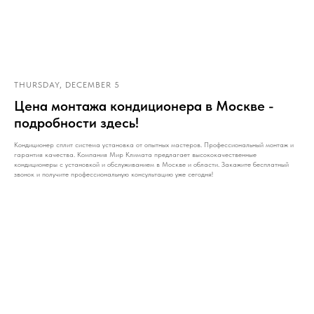
THURSDAY, DECEMBER 5
Цена монтажа кондиционера в Москве -
подробности здесь!
Кондиционер сплит система установка от опытных мастеров. Профессиональный монтаж и
гарантия качества. Компания Мир Климата предлагает высококачественные
кондиционеры с установкой и обслуживанием в Москве и области. Закажите бесплатный
звонок и получите профессиональную консультацию уже сегодня!