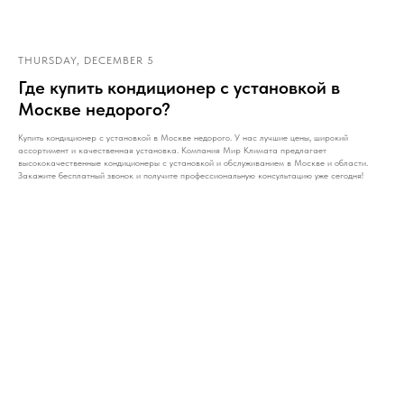
THURSDAY, DECEMBER 5
Где купить кондиционер с установкой в
Москве недорого?
Купить кондиционер с установкой в Москве недорого. У нас лучшие цены, широкий
ассортимент и качественная установка. Компания Мир Климата предлагает
высококачественные кондиционеры с установкой и обслуживанием в Москве и области.
Закажите бесплатный звонок и получите профессиональную консультацию уже сегодня!