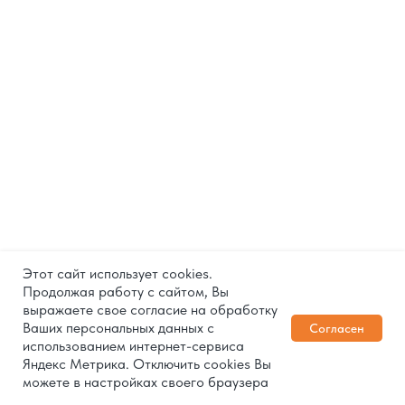
THURSDAY, DECEMBER 5
Этот сайт использует cookies.
Установка кондиционеров в Москве: быстро
Продолжая работу с сайтом, Вы
выражаете свое согласие на обработку
и недорого
Ваших персональных данных с
Согласен
использованием интернет-сервиса
Профессиональная установка кондиционеров в Москве. Надежно, быстро и по доступным
ценам. Доверьте монтаж нам! Компания Мир Климата предлагает высококачественные
Яндекс Метрика. Отключить cookies Вы
1
кондиционеры с установкой и обслуживанием в Москве и области. Закажите бесплатный
ЗАКАЗАТЬ
можете в настройках своего браузера
звонок и получите профессиональную консультацию уже сегодня!
КОНСУЛЬТАЦИЮ
Телефон
Корзина
Избранное