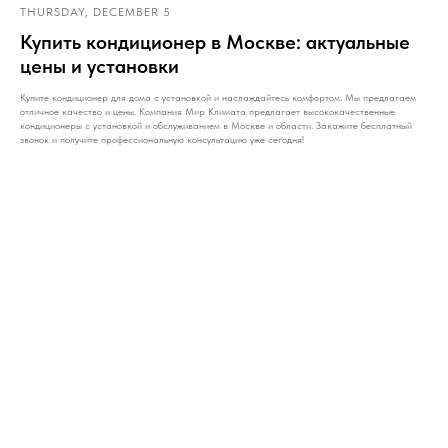
THURSDAY, DECEMBER 5
Купить кондиционер в Москве: актуальные
цены и установки
Купите кондиционер для дома с установкой и наслаждайтесь комфортом. Мы предлагаем
отличное качество и цены. Компания Мир Климата предлагает высококачественные
кондиционеры с установкой и обслуживанием в Москве и области. Закажите бесплатный
звонок и получите профессиональную консультацию уже сегодня!