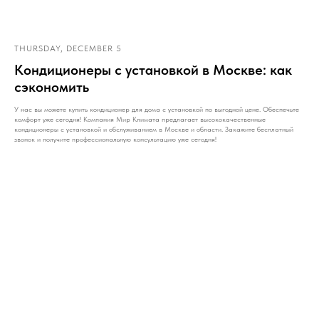
THURSDAY, DECEMBER 5
Кондиционеры с установкой в Москве: как
сэкономить
У нас вы можете купить кондиционер для дома с установкой по выгодной цене. Обеспечьте
комфорт уже сегодня! Компания Мир Климата предлагает высококачественные
кондиционеры с установкой и обслуживанием в Москве и области. Закажите бесплатный
звонок и получите профессиональную консультацию уже сегодня!