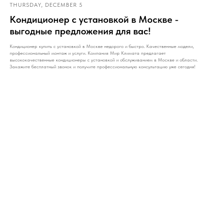
THURSDAY, DECEMBER 5
Кондиционер с установкой в Москве -
выгодные предложения для вас!
Кондиционер купить с установкой в Москве недорого и быстро. Качественные модели,
профессиональный монтаж и услуги. Компания Мир Климата предлагает
высококачественные кондиционеры с установкой и обслуживанием в Москве и области.
Закажите бесплатный звонок и получите профессиональную консультацию уже сегодня!