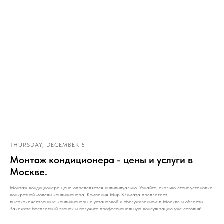
THURSDAY, DECEMBER 5
Монтаж кондиционера - цены и услуги в
Москве.
Монтаж кондиционера цена определяется индивидуально. Узнайте, сколько стоит установка
конкретной модели кондиционера. Компания Мир Климата предлагает
высококачественные кондиционеры с установкой и обслуживанием в Москве и области.
Закажите бесплатный звонок и получите профессиональную консультацию уже сегодня!