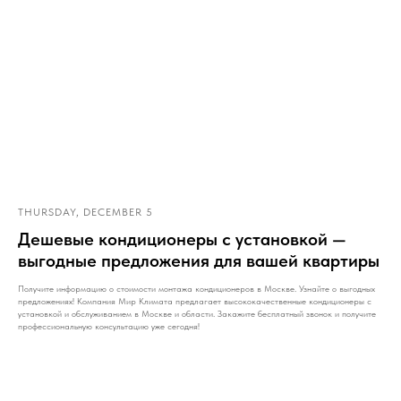
THURSDAY, DECEMBER 5
Дешевые кондиционеры с установкой —
выгодные предложения для вашей квартиры
Получите информацию о стоимости монтажа кондиционеров в Москве. Узнайте о выгодных
предложениях! Компания Мир Климата предлагает высококачественные кондиционеры с
установкой и обслуживанием в Москве и области. Закажите бесплатный звонок и получите
профессиональную консультацию уже сегодня!