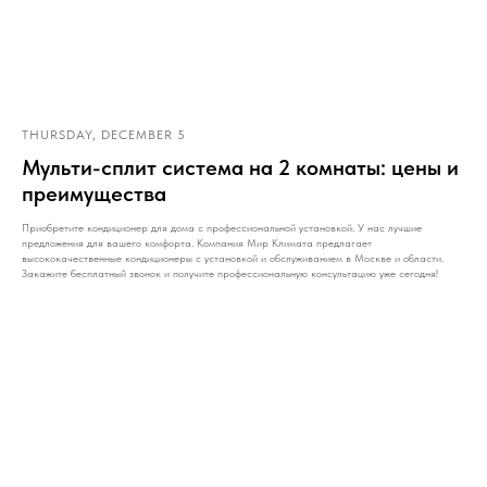
THURSDAY, DECEMBER 5
Мульти-сплит система на 2 комнаты: цены и
преимущества
Приобретите кондиционер для дома с профессиональной установкой. У нас лучшие
предложения для вашего комфорта. Компания Мир Климата предлагает
высококачественные кондиционеры с установкой и обслуживанием в Москве и области.
Закажите бесплатный звонок и получите профессиональную консультацию уже сегодня!