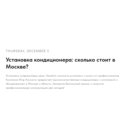
THURSDAY, DECEMBER 5
Установка кондиционера: сколько стоит в
Москве?
Установка кондиционера цена. Узнайте стоимость установки и услуги от профессионалов.
Компания Мир Климата предлагает высококачественные кондиционеры с установкой и
обслуживанием в Москве и области. Закажите бесплатный звонок и получите
профессиональную консультацию уже сегодня!