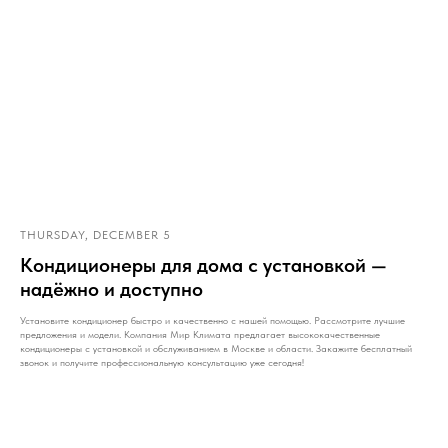
THURSDAY, DECEMBER 5
Кондиционеры для дома с установкой —
надёжно и доступно
Установите кондиционер быстро и качественно с нашей помощью. Рассмотрите лучшие
предложения и модели. Компания Мир Климата предлагает высококачественные
кондиционеры с установкой и обслуживанием в Москве и области. Закажите бесплатный
звонок и получите профессиональную консультацию уже сегодня!