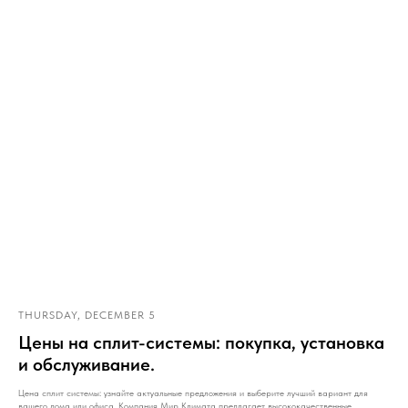
THURSDAY, DECEMBER 5
Цены на сплит-системы: покупка, установка
и обслуживание.
Цена сплит системы: узнайте актуальные предложения и выберите лучший вариант для
вашего дома или офиса. Компания Мир Климата предлагает высококачественные