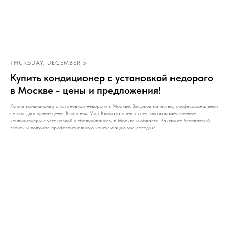
THURSDAY, DECEMBER 5
Купить кондиционер с установкой недорого
в Москве - цены и предложения!
Купить кондиционер с установкой недорого в Москве. Высокое качество, профессиональный
сервис, доступные цены. Компания Мир Климата предлагает высококачественные
кондиционеры с установкой и обслуживанием в Москве и области. Закажите бесплатный
звонок и получите профессиональную консультацию уже сегодня!