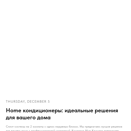
THURSDAY, DECEMBER 5
Home кондиционеры: идеальные решения
для вашего дома
Сплит-системы на 2 комнаты с одним наружным блоком. Мы предлагаем лучшие решения
для вашего дома с профессиональной установкой. Компания Мир Климата предлагает