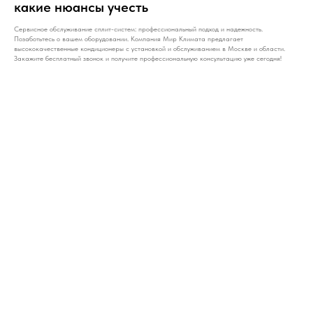
какие нюансы учесть
Сервисное обслуживание сплит-систем: профессиональный подход и надежность.
Позаботьтесь о вашем оборудовании. Компания Мир Климата предлагает
высококачественные кондиционеры с установкой и обслуживанием в Москве и области.
Закажите бесплатный звонок и получите профессиональную консультацию уже сегодня!