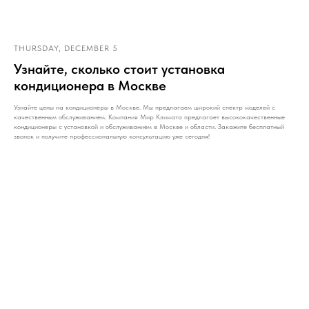
THURSDAY, DECEMBER 5
Узнайте, сколько стоит установка
кондиционера в Москве
Узнайте цены на кондиционеры в Москве. Мы предлагаем широкий спектр моделей с
качественным обслуживанием. Компания Мир Климата предлагает высококачественные
кондиционеры с установкой и обслуживанием в Москве и области. Закажите бесплатный
звонок и получите профессиональную консультацию уже сегодня!