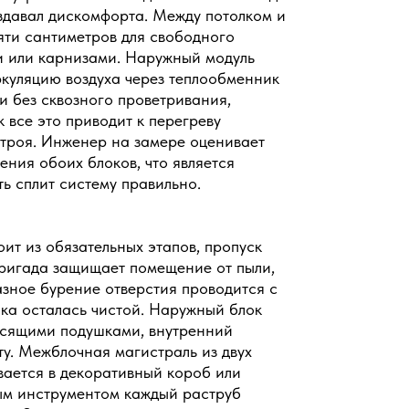
оздавал дискомфорта. Между потолком и
яти сантиметров для свободного
и или карнизами. Наружный модуль
куляцию воздуха через теплообменник
и без сквозного проветривания,
 все это приводит к перегреву
строя. Инженер на замере оценивает
ения обоих блоков, что является
ь сплит систему правильно.
ит из обязательных этапов, пропуск
бригада защищает помещение от пыли,
азное бурение отверстия проводится с
а осталась чистой. Наружный блок
асящими подушками, внутренний
ту. Межблочная магистраль из двух
вается в декоративный короб или
ым инструментом каждый раструб