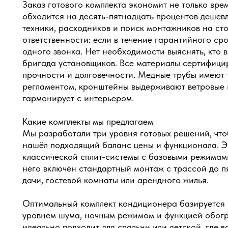
Заказ готового комплекта экономит не только вре
обходится на десять-пятнадцать процентов дешев
техники, расходников и поиск монтажников на сто
ответственности: если в течение гарантийного ср
одного звонка. Нет необходимости выяснять, кто 
бригада установщиков. Все материалы сертифици
прочности и долговечности. Медные трубы имеют
регламентом, кронштейны выдерживают ветровые н
гармонирует с интерьером.
Какие комплекты мы предлагаем
Мы разработали три уровня готовых решений, что
нашёл подходящий баланс цены и функционала. Э
классической сплит-системы с базовыми режимами
него включён стандартный монтаж с трассой до п
дачи, гостевой комнаты или арендного жилья.
Оптимальный комплект кондиционера базируется 
уровнем шума, ночным режимом и функцией обогр
идеально подходит для спальни или детской, где