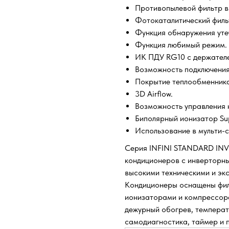
Противопылевой фильтр в
Фотокаталитический фильт
Функция обнаружения утеч
Функция любимый режим.
ИК ПДУ RG10 с держателе
Возможность подключения
Покрытие теплообменника
3D Airflow.
Возможность управления к
Биполярный ионизатор Supe
Использование в мульти-с
Серия INFINI STANDARD INV
кондиционеров с инверторн
высокими техническими и эк
Кондиционеры оснащены фил
ионизаторами и компрессор
дежурный обогрев, температ
самодиагностика, таймер и п