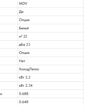
MDV
Да
Опция
Белый
м² 22
дБа 23
Опция
Нет
Холод/Тепло
кВт 2.2
кВт 2.34
ии
0.688
0.648