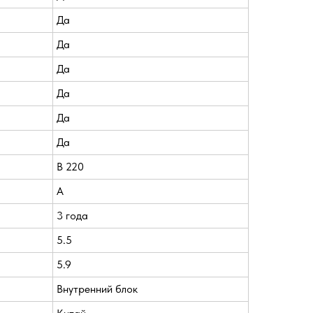
Да
Да
Да
Да
Да
Да
В 220
A
3 года
5.5
5.9
Внутренний блок