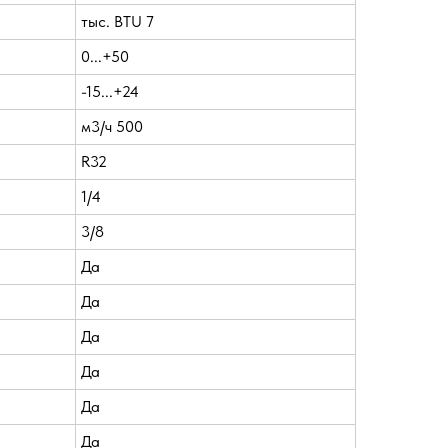
тыс. BTU 7
0...+50
-15...+24
м3/ч 500
R32
1/4
3/8
Да
Да
Да
Да
Да
Да