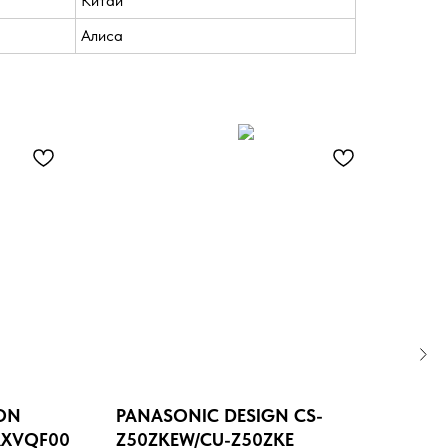
Китай
Алиса
ION
PANASONIC DESIGN CS-
ROY
RXVQF00
Z50ZKEW/CU-Z50ZKE
PF