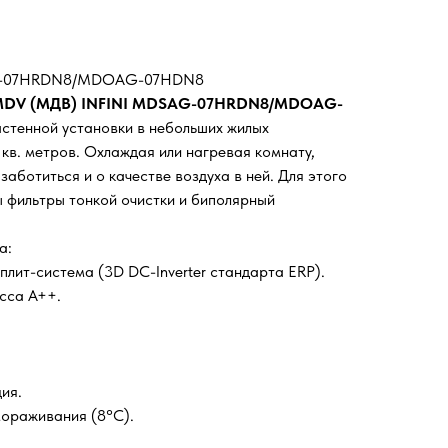
AG-07HRDN8/MDOAG-07HDN8
DV (МДВ) INFINI MDSAG-07HRDN8/MDOAG-
стенной установки в небольших жилых
кв. метров. Охлаждая или нагревая комнату,
заботиться и о качестве воздуха в ней. Для этого
ы фильтры тонкой очистки и биполярный
а:
лит-система (3D DC-Inverter стандарта ERP).
сса А++.
ия.
ораживания (8°С).