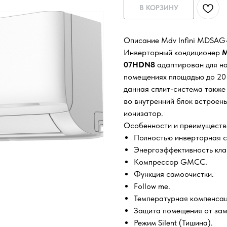
В КОРЗИНУ
Описание Mdv Infini MDS
Инверторный кондиционер
M
07HDN8
адаптирован для на
помещениях площадью до 20 
данная сплит-система также 
во внутренний блок встроен
ионизатор.
Особенности и преимуществ
Полностью инверторная сп
Энергоэффективность кла
Компрессор GMCC.
Функция самоочистки.
Follow me.
Температурная компенсац
Защита помещения от зам
Режим Silent (Тишина).