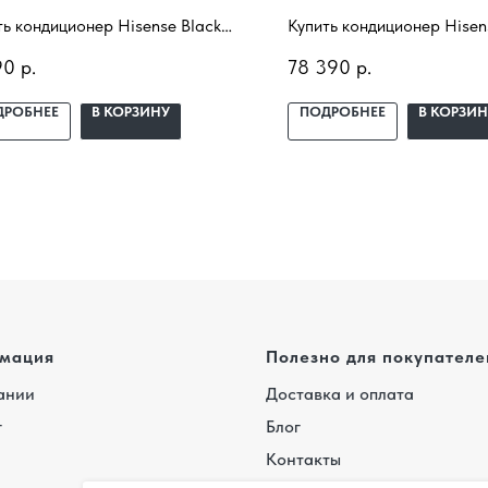
ть кондиционер Hisense Black
Купить кондиционер Hisen
al Classic A AS-
Sensation Superior AS-
90
р.
78 390
р.
4SYDTG5B с установкой под
10UW4RXVQF00 с установ
. Подбор под помещение,
ключ. Подбор под помеще
ДРОБНЕЕ
В КОРЗИНУ
ПОДРОБНЕЕ
В КОРЗИН
авка, профессиональный
доставка, профессиональ
аж и гарантия.
монтаж и гарантия.
мация
Полезно для покупателе
ании
Доставка и оплата
г
Блог
Контакты