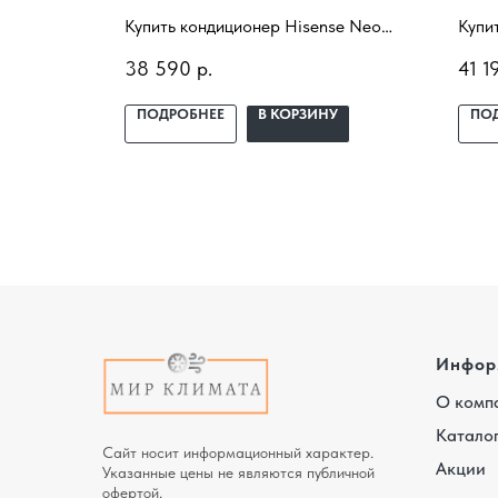
 Clima
Купить кондиционер Hisense Neo
Купи
ановкой
Premium Classic A AS-
Cryst
38 590
р.
41 1
ещение,
10HW4SYDTG5 с установкой под
10HW
ный
ключ. Подбор под помещение,
ключ
У
ПОДРОБНЕЕ
В КОРЗИНУ
ПО
доставка, профессиональный
дост
монтаж и гарантия.
монт
Инфор
О комп
Катало
Сайт носит информационный характер.
Акции
Указанные цены не являются публичной
офертой.