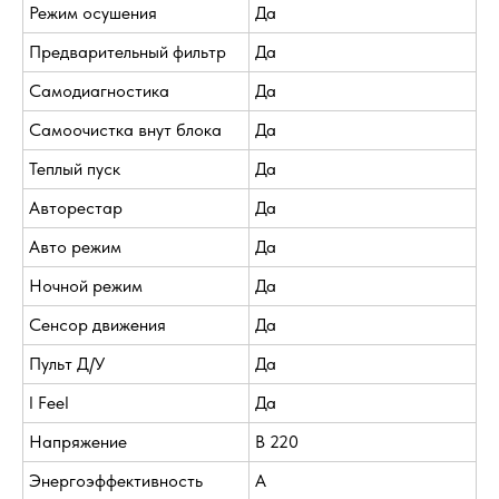
Режим осушения
Да
Предварительный фильтр
Да
Самодиагностика
Да
Самоочистка внут блока
Да
Теплый пуск
Да
Авторестар
Да
Авто режим
Да
Ночной режим
Да
Сенсор движения
Да
Пульт Д/У
Да
I Feel
Да
Напряжение
В 220
Энергоэффективность
A