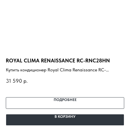
ROYAL CLIMA RENAISSANCE RC-RNC28HN
AU
R1
Купить кондиционер Royal Clima Renaissance RC-
RNC28HN с установкой под ключ. Подбор под
Ку
31 590
р.
помещение, доставка, профессиональный монтаж и
H1
63
гарантия.
по
га
ПОДРОБНЕЕ
В КОРЗИНУ