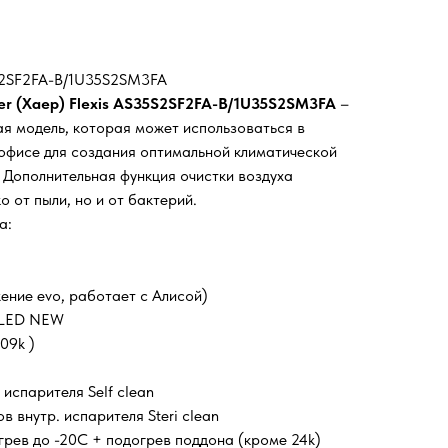
5S2SF2FA-B/1U35S2SM3FA
er (Хаер) Flexis AS35S2SF2FA-B/1U35S2SM3FA
–
я модель, которая может использоваться в
 офисе для создания оптимальной климатической
 Дополнительная функция очистки воздуха
о от пыли, но и от бактерий.
а:
ение evo, работает с Алисой)
 LED NEW
 09k )
испарителя Self clean
 внутр. испарителя Steri clean
рев до -20С + подогрев поддона (кроме 24k)