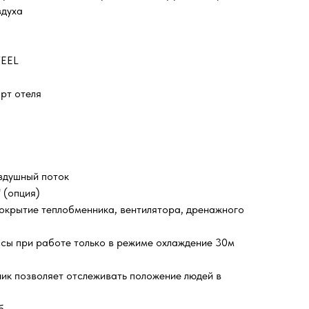
 воздуха
FEEL
рт отеля
а
ей
воздушный поток
esh" (опция)
окрытие теплобменника, вентилятора, дренажного
сы при работе только в режиме охлаждение 30м
ик позволяет отслеживать положение людей в
б