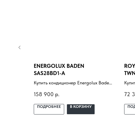
ECW/I-
ENERGOLUX BADEN
ROY
SAS28BD1-A
TW
ima Wind
Купить кондиционер Energolux Baden
Купи
7QC с
SAS28BD1-A с установкой под ключ.
Triu
158 900
р.
72 
бор под
Подбор под помещение, доставка,
под 
профессиональный монтаж и
дост
У
ПОДРОБНЕЕ
В КОРЗИНУ
ПО
 и
гарантия.
монт