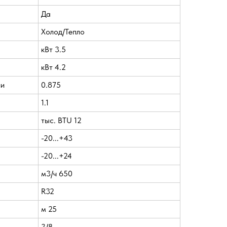
Да
Холод/Тепло
кВт 3.5
кВт 4.2
ии
0.875
1.1
тыс. BTU 12
-20...+43
-20...+24
м3/ч 650
R32
м 25
3/8