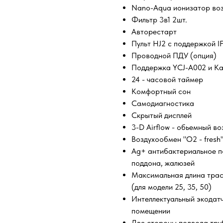
Nano-Aqua ионизатор
Фильтр 3в1 2шт.
Авторестарт
Пульт HJ2 с поддержкой I
Проводной ПДУ (опция)
Поддержка YCJ-A002 и Ка
24 - часовой таймер
Комфортный сон
Самодиагностик
Скрытый диспл
3-D Airflow - обьемный 
Воздухообмен "О2 - fr
Ag+ антибактериальное п
поддона, жалюзей
Максимальная длина трас
(для модели 25, 35, 50)
Интеллектуальный экодатч
помещении
Две стороны подвода тру