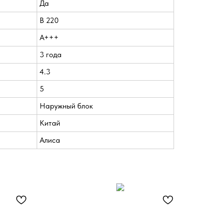
Да
В 220
A+++
3 года
4.3
5
Наружный блок
Китай
Алиса