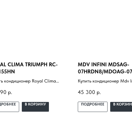
AL CLIMA TRIUMPH RC-
MDV INFINI MDSAG-
N55HN
07HRDN8/MDOAG-0
ть кондиционер Royal Clima
Купить кондиционер Mdv In
mph RC-TWN55HN с установкой
MDSAG-07HRDN8/MDOA
390
р.
45 300
р.
ключ. Подбор под помещение,
07HDN8 с установкой под
авка, профессиональный
Подбор под помещение, д
ДРОБНЕЕ
В КОРЗИНУ
ПОДРОБНЕЕ
В КОРЗИН
аж и гарантия.
профессиональный монта
гарантия.