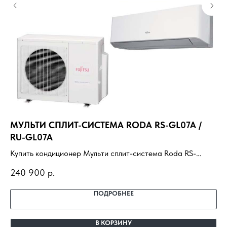
МУЛЬТИ СПЛИТ-СИСТЕМА RODA RS-GL07A /
EL
RU-GL07A
Ку
Купить кондиционер Мульти сплит-система Roda RS-
18
91
GL07A / RU-GL07A с установкой под ключ. Подбор под
по
240 900
р.
помещение, доставка, профессиональный монтаж и
га
гарантия.
ПОДРОБНЕЕ
В КОРЗИНУ