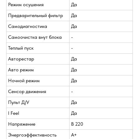
Режим осушения
Да
Предварительный фильтр
Да
Самодиагностика
Да
Самоочистка внут блока
-
Теплый пуск
-
Авторестар
Да
Авто режим
Да
Ночной режим
Да
Сенсор движения
-
Пульт Д/У
Да
I Feel
Да
Напряжение
В 220
Энергоэффективность
A+