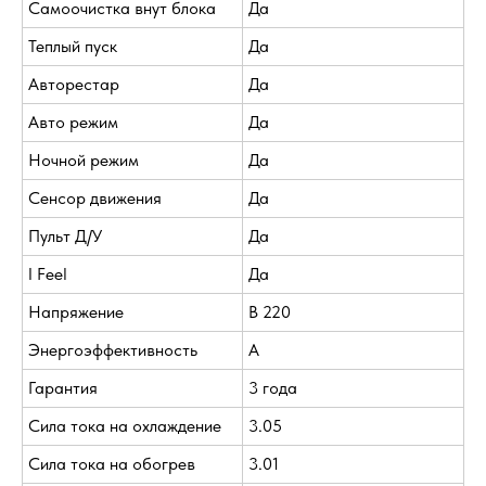
Самоочистка внут блока
Да
Теплый пуск
Да
Авторестар
Да
Авто режим
Да
Ночной режим
Да
Сенсор движения
Да
Пульт Д/У
Да
I Feel
Да
Напряжение
В 220
Энергоэффективность
A
Гарантия
3 года
Сила тока на охлаждение
3.05
Сила тока на обогрев
3.01