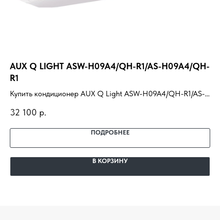
AUX Q LIGHT ASW-H09A4/QH-R1/AS-H09A4/QH-
M
R1
Ку
Купить кондиционер AUX Q Light ASW-H09A4/QH-R1/AS-
ус
19
H09A4/QH-R1 с установкой под ключ. Подбор под
пр
32 100
р.
помещение, доставка, профессиональный монтаж и
гарантия.
ПОДРОБНЕЕ
В КОРЗИНУ