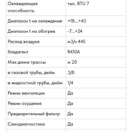
Охлаждающая
тыс. BTU 7
способность
Диапазон t на охлаждение
+18...+43
Диапазон t на обогрев
-7...+24
Расход воздуха
м3/ч 445
Хладагент
R410A
Max длина трассы
м 20
ø газовой трубы, дюйм
3/8
ø жидкостной трубы, дюйм
1/4
Режим вентиляции
Да
Режим осушения
Да
Предварительный фильтр
Да
Самодиагностика
Да