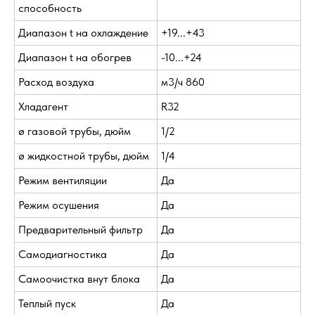
способность
Диапазон t на охлаждение
+19...+43
Диапазон t на обогрев
-10...+24
Расход воздуха
м3/ч 860
Хладагент
R32
ø газовой трубы, дюйм
1/2
ø жидкостной трубы, дюйм
1/4
Режим вентиляции
Да
Режим осушения
Да
Предварительный фильтр
Да
Самодиагностика
Да
Самоочистка внут блока
Да
Теплый пуск
Да