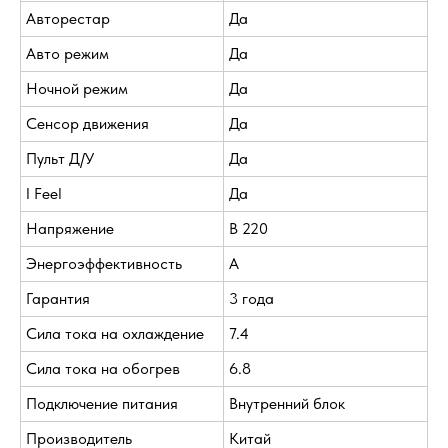
Авторестар
Да
Авто режим
Да
Ночной режим
Да
Сенсор движения
Да
Пульт Д/У
Да
I Feel
Да
Напряжение
В 220
Энергоэффективность
A
Гарантия
3 года
Сила тока на охлаждение
7.4
Сила тока на обогрев
6.8
Подключение питания
Внутренний блок
Производитель
Китай