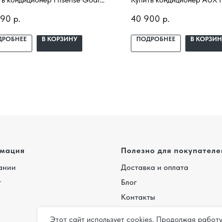
sic A AS-24HR4RBSCA00 с
ASW-H12B4/FJ-SR1 AS-H12B
590
р.
40 900
р.
новкой под ключ. Подбор под
установкой под ключ. Под
щение, доставка,
помещение, доставка,
ДРОБНЕЕ
В КОРЗИНУ
ПОДРОБНЕЕ
В КОРЗИН
ессиональный монтаж и
профессиональный монта
нтия.
гарантия.
мация
Полезно для покупателе
ании
Доставка и оплата
г
Блог
Контакты
Этот сайт использует cookies. Продолжая работ