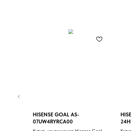
HISENSE GOAL AS-
HIS
I-
07UW4RYRCA00
24H
 Clima
Купить кондиционер Hisense Goal
Купи