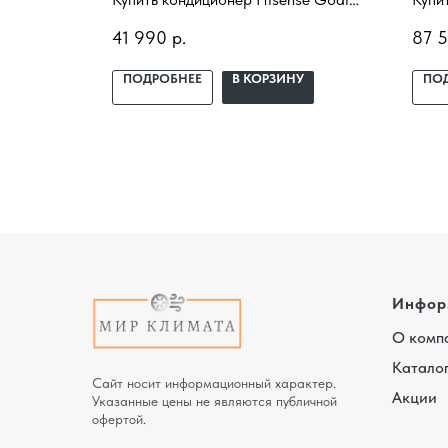
I-RSB55HN
AS-07UW4RYRCA00 с установкой
Clas
41 990
р.
87 
одбор под
под ключ. Подбор под помещение,
уста
доставка, профессиональный
поме
У
ПОДРОБНЕЕ
В КОРЗИНУ
ПО
 и
монтаж и гарантия.
проф
гара
Инфор
О комп
Катало
Сайт носит информационный характер.
Акции
Указанные цены не являются публичной
офертой.