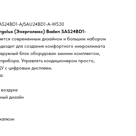
SAS24BD1-A/SAU24BD1-A-WS30
rgolux (Энерголюкс) Baden SAS24BD1-
ается современным дизайном и большим набором
одходит для создания комфортного микроклимата
Наружный блок оборудован зимним комплектом,
прибора. Управлять кондиционером просто,
ДУ с цифровым дисплеем.
а:
 воздуха
ьный дизайн
жалюзи