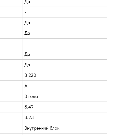
Да
-
Да
Да
-
Да
Да
В 220
A
3 года
8.49
8.23
Внутренний блок