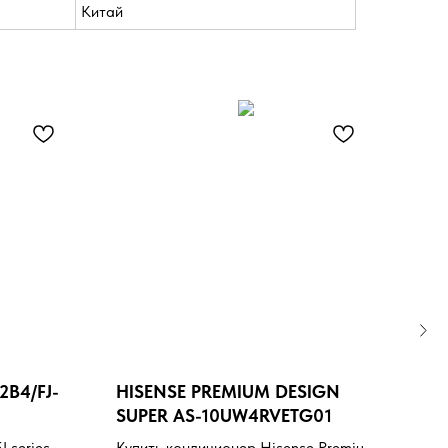
Китай
2B4/FJ-
HISENSE PREMIUM DESIGN
HI
SUPER AS-10UW4RVETG01
CRY
10U
 series
Купить кондиционер Hisense Premium
Купи