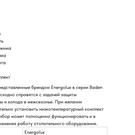
й
ть
ежима
зка
нта
плект
едставленные брендом Energolux в серии Baden
осходно справятся с задачей защиты
ы и холода в межсезонье. При желании
тельно установить низкотемпературный комплект
рибор может полноценно функционировать и в
 заменяя работу отопительного оборудования.
Energolux