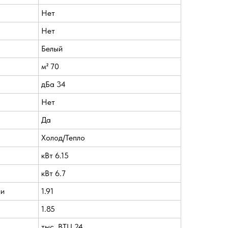
Нет
Нет
Белый
м² 70
дБа 34
Нет
Да
Холод/Тепло
кВт 6.15
кВт 6.7
ии
1.91
1.85
тыс. BTU 24