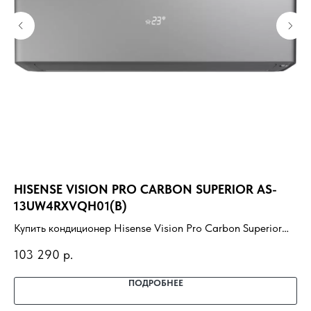
HISENSE VISION PRO CARBON SUPERIOR AS-
HI
13UW4RXVQH01(B)
1
Купить кондиционер Hisense Vision Pro Carbon Superior
Ку
AS-13UW4RXVQH01(B) с установкой под ключ. Подбор
10
103 290
р.
82
под помещение, доставка, профессиональный монтаж и
по
гарантия.
га
ПОДРОБНЕЕ