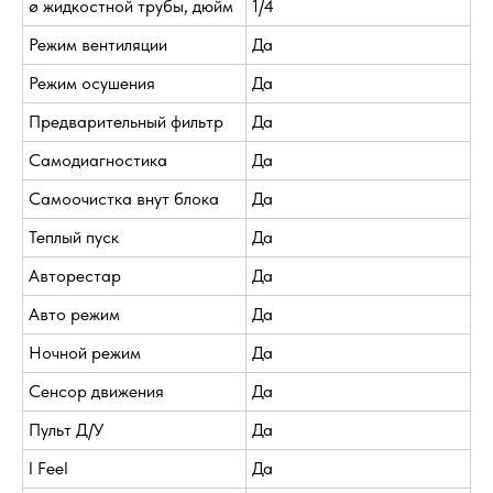
ø жидкостной трубы, дюйм
1/4
Режим вентиляции
Да
Режим осушения
Да
Предварительный фильтр
Да
Самодиагностика
Да
Самоочистка внут блока
Да
Теплый пуск
Да
Авторестар
Да
Авто режим
Да
Ночной режим
Да
Сенсор движения
Да
Пульт Д/У
Да
I Feel
Да