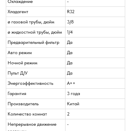
Охлаждение
-
Хладагент
R32
ø газовой трубы, дюйм
3/8
ø жидкостной трубы, дюйм
1/4
Предварительный фильтр
Да
Авто режим
Да
Ночной режим
Да
Пульт Д/У
Да
Энергоэффективность
A++
Гарантия
3 года
Производитель
Китай
Количество комнат
2
Непрерывное движение
-