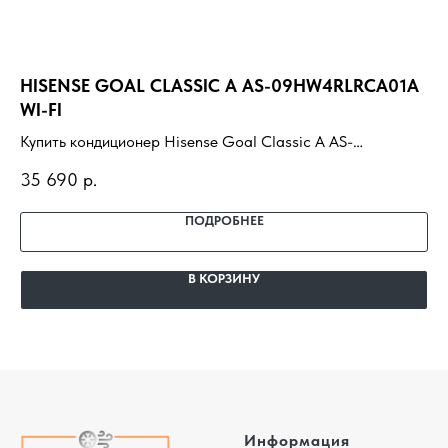
HISENSE GOAL CLASSIC A AS-09HW4RLRCA01A
AU
WI-FI
Ку
Купить кондиционер Hisense Goal Classic A AS-
H1
40
09HW4RLRCA01A WI-FI с установкой под ключ. Подбор
по
35 690
р.
под помещение, доставка, профессиональный монтаж и
га
гарантия.
ПОДРОБНЕЕ
В КОРЗИНУ
Информация