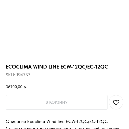
ECOCLIMA WIND LINE ECW-12QC/EC-12QC
SKU:
194737
36700,00
р.
В КОРЗИНУ
Описание Ecoclima Wind line ECW-12QC/EC-12QC
Создать в квартире микроклимат, подходящий под ваши