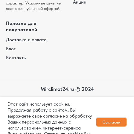
Акции
характер. Указанные цены не
являются публичной офертой.
Полезно для
покупателей
Доставка и оплата
Блог
Контакты
Mirclimat24.ru © 2024
Карта
Этот сайт использует cookies.
сайта
Политика конфиденциальности
Продолжая работу с сайтом, Вы
выражаете свое согласие на обработку
Дизайн и разработка
Ваших персональных данных с
Согласен
использованием интернет-сервиса
Яндекс Метрика. Отключить cookies Вы