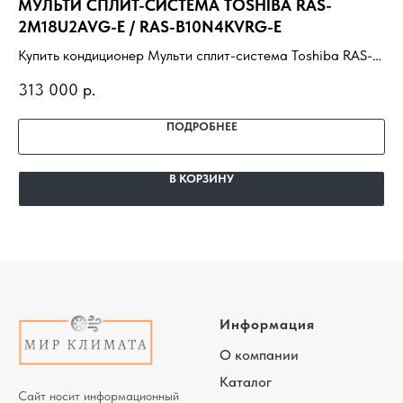
МУЛЬТИ СПЛИТ-СИСТЕМА TOSHIBA RAS-
E
2M18U2AVG-E / RAS-B10N4KVRG-E
Ку
Купить кондиционер Мульти сплит-система Toshiba RAS-
09
36
2M18U2AVG-E / RAS-B10N4KVRG-E с установкой под
по
313 000
р.
ключ. Подбор под помещение, доставка,
га
профессиональный монтаж и гарантия.
ПОДРОБНЕЕ
В КОРЗИНУ
Информация
О компании
Каталог
Сайт носит информационный