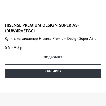
HISENSE PREMIUM DESIGN SUPER AS-
H
10UW4RVETG01
Ку
Купить кондиционер Hisense Premium Design Super AS-
07
30
10UW4RVETG01 с установкой под ключ. Подбор под
по
56 290
р.
помещение, доставка, профессиональный монтаж и
га
гарантия.
ПОДРОБНЕЕ
В КОРЗИНУ