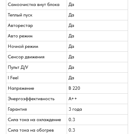
Самоочистка внут блока
Да
Теплый пуск
Да
Авторестар
Да
Авто режим
Да
Ночной режим
Да
Сенсор движения
Да
Пульт Д/У
Да
I Feel
Да
Напряжение
В 220
Энергоэффективность
A++
Гарантия
3 года
Сила тока на охлаждение
0.3
Сила тока на обогрев
0.3