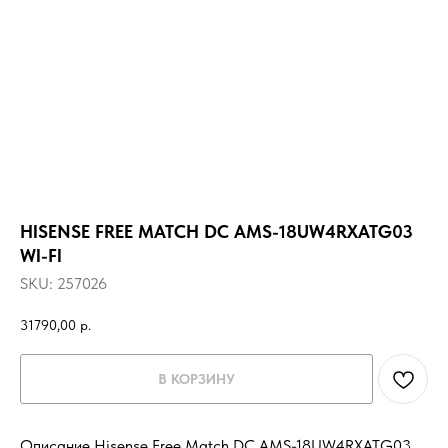
HISENSE FREE MATCH DC AMS-18UW4RXATG03
WI-FI
SKU:
257026
31790,00
р.
В КОРЗИНУ
Описание Hisense Free Match DC AMS-18UW4RXATG03