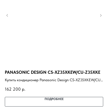
PANASONIC DESIGN CS-XZ35XKEW/CU-Z35XKE
R
Купить кондиционер Panasonic Design CS-XZ35XKEW/CU-
Ку
Z35XKE с установкой под ключ. Подбор под помещение,
RN
162 200
р.
42
доставка, профессиональный монтаж и гарантия.
по
га
ПОДРОБНЕЕ