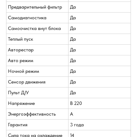
Предварительный фильтр
Да
Самодиагностика
Да
Самоочистка внут блока
Да
Теплый пуск
Да
Авторестар
Да
Авто режим
Да
Ночной режим
Да
Сенсор движения
Да
Пульт Д/У
Да
Напряжение
В 220
Энергоэффективность
A
Гарантия
3 года
Сила тока на охлаждение
14