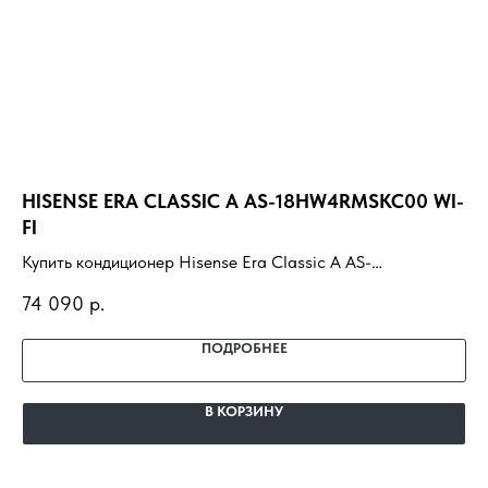
HISENSE ERA CLASSIC A AS-18HW4RMSKC00 WI-
H
FI
Ку
Купить кондиционер Hisense Era Classic A AS-
18
80
18HW4RMSKC00 WI-FI с установкой под ключ. Подбор
до
74 090
р.
под помещение, доставка, профессиональный монтаж и
гарантия.
ПОДРОБНЕЕ
В КОРЗИНУ