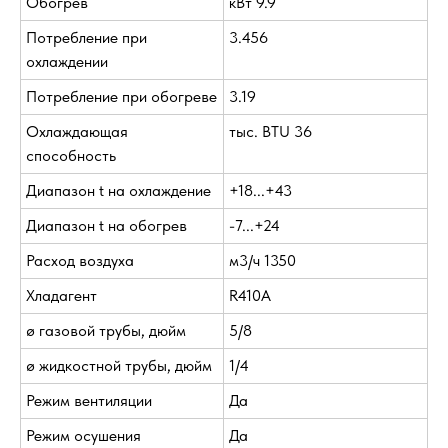
Обогрев
кВт 9.9
Потребление при
3.456
охлаждении
Потребление при обогреве
3.19
Охлаждающая
тыс. BTU 36
способность
Диапазон t на охлаждение
+18...+43
Диапазон t на обогрев
-7...+24
Расход воздуха
м3/ч 1350
Хладагент
R410A
ø газовой трубы, дюйм
5/8
ø жидкостной трубы, дюйм
1/4
Режим вентиляции
Да
Режим осушения
Да