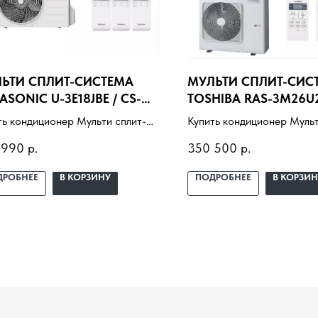
ЬТИ СПЛИТ-СИСТЕМА
МУЛЬТИ СПЛИТ-СИС
ASONIC U-3E18JBE / CS-
TOSHIBA RAS-3M26U2
0WKEW
RAS-B10J2KVG-E
ть кондиционер Мульти сплит-
Купить кондиционер Мульт
ема Panasonic U-3E18JBE / CS-
система Toshiba RAS-3M
 990
р.
350 500
р.
WKEW с установкой под ключ.
/ RAS-B10J2KVG-E с устан
ор под помещение, доставка,
ключ. Подбор под помеще
ДРОБНЕЕ
В КОРЗИНУ
ПОДРОБНЕЕ
В КОРЗИН
ессиональный монтаж и
доставка, профессиональ
нтия.
монтаж и гарантия.