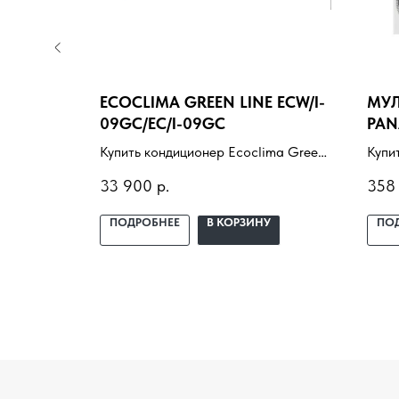
2SF2FA-
ECOCLIMA GREEN LINE ECW/I-
МУЛ
09GC/EC/I-09GC
PAN
TZ2
Flexera
Купить кондиционер Ecoclima Green
Купи
RA с
line ECW/I-09GC/EC/I-09GC с
сист
33 900
р.
358
бор под
установкой под ключ. Подбор под
TZ20
помещение, доставка,
Подб
У
ПОДРОБНЕЕ
В КОРЗИНУ
ПО
 и
профессиональный монтаж и
проф
гарантия.
гара