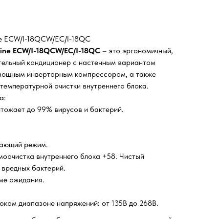
ne ECW/I-18QCW/EC/I-18QC
Line ECW/I-18QCW/EC/I-18QC
– это эргономичный,
тельный кондиционер с настенным вариантом
мощным инверторным компрессором, а также
емпературной очистки внутреннего блока.
а:
тожает до 99% вирусов и бактерий.
гающий режим.
оочистка внутреннего блока +58. Чистый
 вредных бактерий.
ме ожидания.
оком диапазоне напряжений: от 135В до 268В.