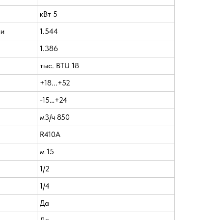
кВт 5
ии
1.544
1.386
тыс. BTU 18
+18...+52
-15…+24
м3/ч 850
R410A
м 15
1/2
1/4
Да