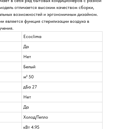
лючает в себя ряд бытовых кондиционеров с разной
одель отличается высоким качеством сборки,
льных возможностей и эргономичным дизайном.
и является функция стерилизации воздуха в
чения.
Ecoclima
Да
Нет
Белый
м² 50
дБа 27
Нет
Да
Холод/Тепло
кВт 4.95