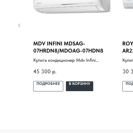
U30B3-
MDV INFINI MDSAG-
ROY
07HRDN8/MDOAG-07HDN8
AR2
lux Basel
Купить кондиционер Mdv Infini
Купи
вкой под
MDSAG-07HRDN8/MDOAG-
RCI-
45 300
р.
30 
ие,
07HDN8 с установкой под ключ.
Подб
ный
Подбор под помещение, доставка,
проф
У
ПОДРОБНЕЕ
В КОРЗИНУ
ПО
профессиональный монтаж и
гара
гарантия.