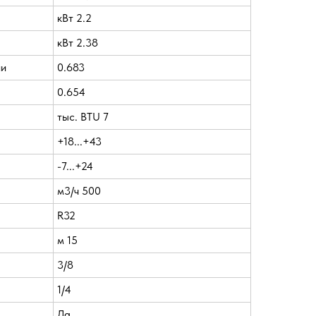
кВт 2.2
кВт 2.38
ии
0.683
0.654
тыс. BTU 7
+18...+43
-7...+24
м3/ч 500
R32
м 15
3/8
1/4
Да