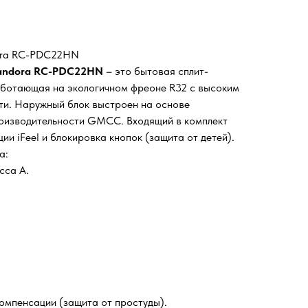
dora RC-PDC22HN
 Pandora RC-PDC22HN
– это бытовая сплит-
аботающая на экологичном фреоне R32 с высоким
ти. Наружный блок выстроен на основе
оизводительности GMCC. Входящий в комплект
ии iFeel и блокировка кнопок (защита от детей).
а:
сса А.
омпенсации (защита от простуды).