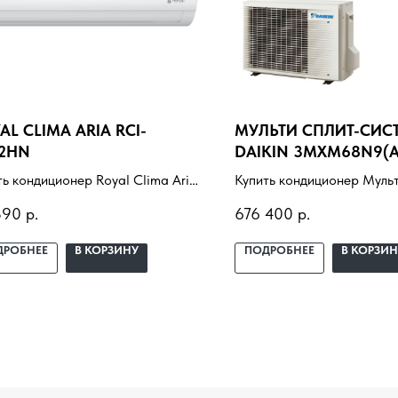
AL CLIMA ARIA RCI-
МУЛЬТИ СПЛИТ-СИС
2HN
DAIKIN 3MXM68N9(A)
FTXJ25AS
ть кондиционер Royal Clima Aria
Купить кондиционер Мульт
AR22HN с установкой под ключ.
система Daikin 3MXM68N
390
р.
676 400
р.
ор под помещение, доставка,
FTXJ25AS с установкой по
ессиональный монтаж и
Подбор под помещение, д
ДРОБНЕЕ
В КОРЗИНУ
ПОДРОБНЕЕ
В КОРЗИН
нтия.
профессиональный монта
гарантия.