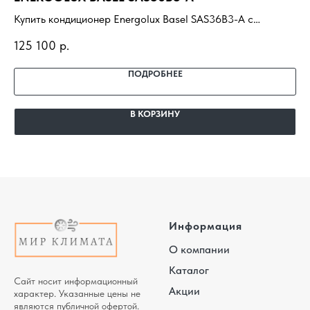
Купить кондиционер Energolux Basel SAS36B3-A с
Ку
установкой под ключ. Подбор под помещение, доставка,
ус
125 100
р.
75
профессиональный монтаж и гарантия.
пр
ПОДРОБНЕЕ
В КОРЗИНУ
Информация
О компании
Каталог
Сайт носит информационный
Акции
характер. Указанные цены не
являются публичной офертой.