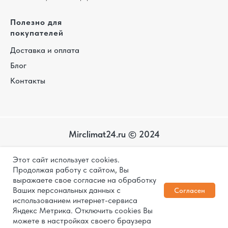
Полезно для
покупателей
Доставка и оплата
Блог
Контакты
Mirclimat24.ru © 2024
Карта
Этот сайт использует cookies.
сайта
Политика конфиденциальности
Продолжая работу с сайтом, Вы
выражаете свое согласие на обработку
Дизайн и разработка
Ваших персональных данных с
Согласен
использованием интернет-сервиса
Яндекс Метрика. Отключить cookies Вы
1
ЗАКАЗАТЬ
можете в настройках своего браузера
КОНСУЛЬТАЦИЮ
Телефон
Корзина
Избранное