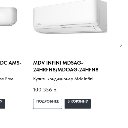
 DC AMS-
MDV INFINI MDSAG-
ELE
24HRFN8/MDOAG-24HFN8
EAC
se Free
Купить кондиционер Mdv Infini
Купи
KB01 WI-
MDSAG-24HRFN8/MDOAG-24HFN8
2.0 
100 356
р.
148
. Подбор
с установкой под ключ. Подбор под
уста
помещение, доставка,
поме
У
ПОДРОБНЕЕ
В КОРЗИНУ
ПО
ж и
профессиональный монтаж и
про
гарантия.
гара