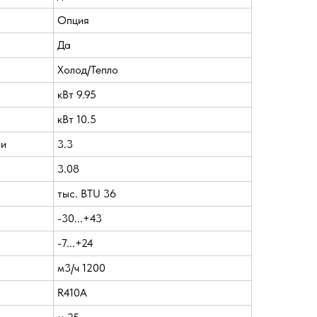
Опция
Да
Холод/Тепло
кВт 9.95
кВт 10.5
ии
3.3
3.08
тыс. BTU 36
-30...+43
-7...+24
м3/ч 1200
R410A