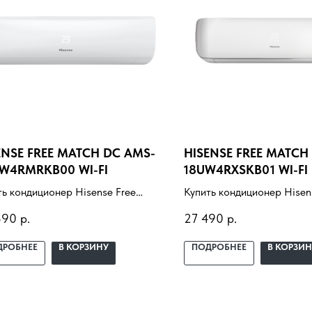
ENSE FREE MATCH DC AMS-
HISENSE FREE MATCH
W4RMRKB00 WI-FI
18UW4RXSKB01 WI-FI
ть кондиционер Hisense Free
Купить кондиционер Hisen
ch DC AMS-09UW4RMRKB00
Match DC AMS-18UW4RXS
590
р.
27 490
р.
I с установкой под ключ. Подбор
FI с установкой под ключ
помещение, доставка,
под помещение, доставка,
ДРОБНЕЕ
В КОРЗИНУ
ПОДРОБНЕЕ
В КОРЗИН
ессиональный монтаж и
профессиональный монта
нтия.
гарантия.