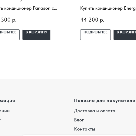
ть кондиционер Panasonic
Купить кондиционер Energ
essional CS-Z35YKEA/CU-
SAU07B3-A-WS40 с устано
 300
р.
44 200
р.
KEA с установкой под ключ.
ключ. Подбор под помеще
ор под помещение, доставка,
доставка, профессиональ
ДРОБНЕЕ
В КОРЗИНУ
ПОДРОБНЕЕ
В КОРЗИН
ессиональный монтаж и
монтаж и гарантия.
нтия.
мация
Полезно для покупателе
ании
Доставка и оплата
г
Блог
Контакты