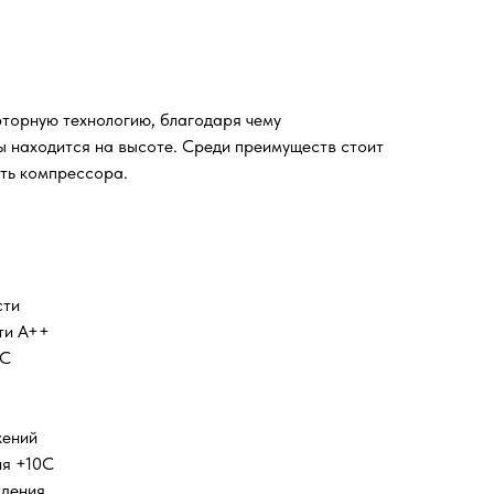
рторную технологию, благодаря чему
 находится на высоте. Среди преимуществ стоит
ть компрессора.
сти
ти А++
5С
ений
я +10С
дения