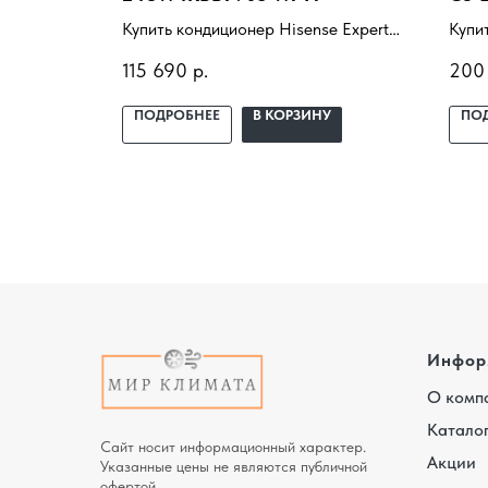
e City AS-
Купить кондиционер Hisense Expert
Купи
кой под
PRO AS-24UW4RBBTV03 WI-FI с
Prof
115 690
р.
200
ие,
установкой под ключ. Подбор под
Z35Y
ный
помещение, доставка,
Подб
У
ПОДРОБНЕЕ
В КОРЗИНУ
ПО
профессиональный монтаж и
проф
гарантия.
гара
Инфор
О комп
Катало
Сайт носит информационный характер.
Акции
Указанные цены не являются публичной
офертой.