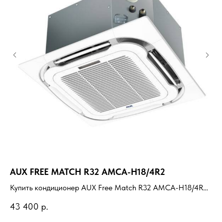
AUX FREE MATCH R32 AMCA-H18/4R2
R
Купить кондиционер AUX Free Match R32 AMCA-H18/4R2
Ку
с установкой под ключ. Подбор под помещение, доставка,
ус
43 400
р.
13
профессиональный монтаж и гарантия.
пр