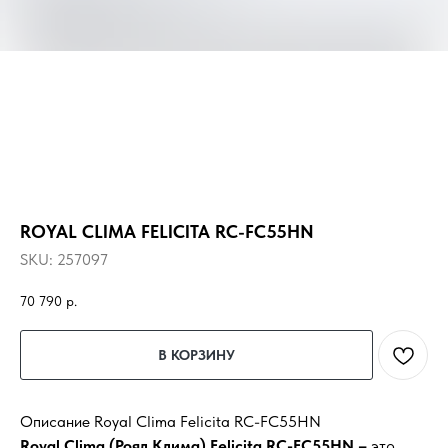
ROYAL CLIMA FELICITA RC-FC55HN
SKU:
257097
70 790
р.
В КОРЗИНУ
Описание Royal Clima Felicita RC-FC55HN
Royal Clima (Роял Клима) Felicita RC-FC55HN –
это