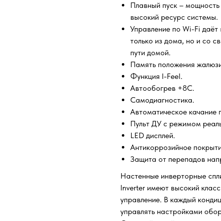
Плавный пуск – мощность 
высокий ресурс системы.
Управление по Wi-Fi даёт
только из дома, но и со с
пути домой.
Память положения жалюзи
Функция I-Feel.
Автообогрев +8С.
Самодиагностика.
Автоматическое качание 
Пульт ДУ с режимом реаль
LED дисплей.
Антикоррозийное покрытие
Защита от перепадов нап
Настенные инверторные сплит
Inverter имеют высокий клас
управление. В каждый конди
управлять настройками обор