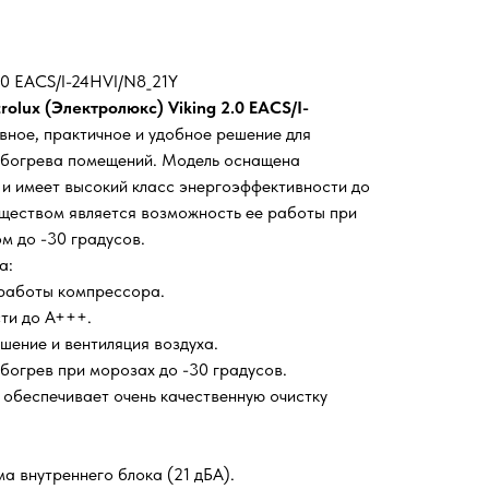
2.0 EACS/I-24HVI/N8_21Y
trolux (Электролюкс) Viking 2.0 EACS/I-
вное, практичное и удобное решение для
обогрева помещений. Модель оснащена
и имеет высокий класс энергоэффективности до
еством является возможность ее работы при
м до -30 градусов.
а:
работы компрессора.
ти до А+++.
шение и вентиляция воздуха.
богрев при морозах до -30 градусов.
 обеспечивает очень качественную очистку
а внутреннего блока (21 дБА).