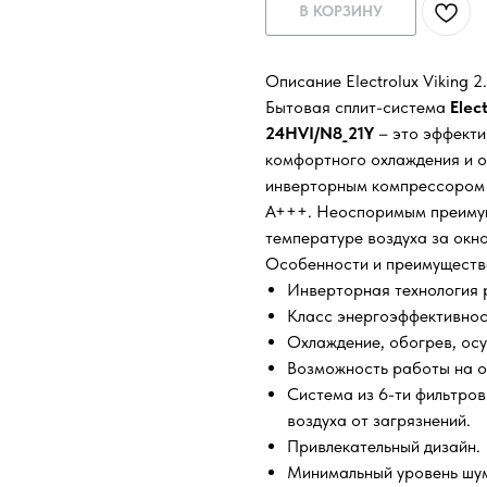
В КОРЗИНУ
Описание Electrolux Viking 
Бытовая сплит-система
Elec
24HVI/N8_21Y
– это эффекти
комфортного охлаждения и 
инверторным компрессором 
А+++. Неоспоримым преимущ
температуре воздуха за окно
Особенности и преимуществ
Инверторная технология 
Класс энергоэффективнос
Охлаждение, обогрев, осу
Возможность работы на о
Система из 6-ти фильтров
воздуха от загрязнений.
Привлекательный дизайн.
Минимальный уровень шум