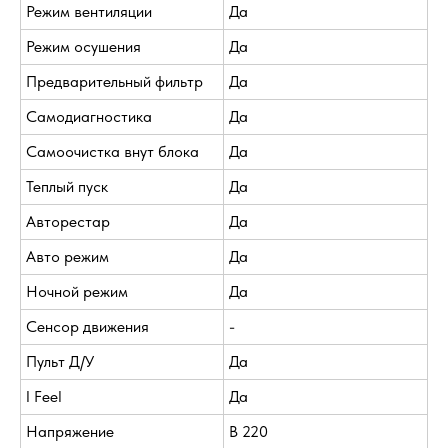
Режим вентиляции
Да
Режим осушения
Да
Предварительный фильтр
Да
Самодиагностика
Да
Самоочистка внут блока
Да
Теплый пуск
Да
Авторестар
Да
Авто режим
Да
Ночной режим
Да
Сенсор движения
-
Пульт Д/У
Да
I Feel
Да
Напряжение
В 220