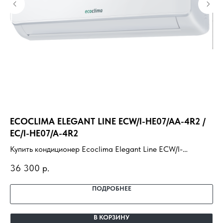
ECOCLIMA ELEGANT LINE ECW/I-HE07/AA-4R2 /
R
EC/I-HE07/A-4R2
Ку
Купить кондиционер Ecoclima Elegant Line ECW/I-
ус
42
HE07/AA-4R2 / EC/I-HE07/A-4R2 с установкой под ключ.
пр
36 300
р.
Подбор под помещение, доставка, профессиональный
монтаж и гарантия.
ПОДРОБНЕЕ
В КОРЗИНУ