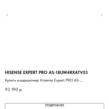
HISENSE EXPERT PRO AS-18UW4RXATV03
H
Купить кондиционер Hisense Expert PRO AS-
Ку
18UW4RXATV03 с установкой под ключ. Подбор под
ус
93 190
р.
92
помещение, доставка, профессиональный монтаж и
пр
гарантия.
ПОДРОБНЕЕ