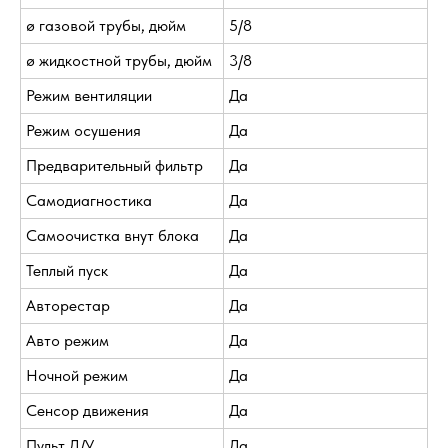
ø газовой трубы, дюйм
5/8
ø жидкостной трубы, дюйм
3/8
Режим вентиляции
Да
Режим осушения
Да
Предварительный фильтр
Да
Самодиагностика
Да
Самоочистка внут блока
Да
Теплый пуск
Да
Авторестар
Да
Авто режим
Да
Ночной режим
Да
Сенсор движения
Да
Пульт Д/У
Да