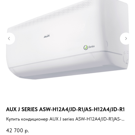
AUX J SERIES ASW-H12A4/JD-R1/AS-H12A4/JD-R1
R
Купить кондиционер AUX J series ASW-H12A4/JD-R1/AS-
Ку
H12A4/JD-R1 с установкой под ключ. Подбор под
ус
42 700
р.
36
помещение, доставка, профессиональный монтаж и
пр