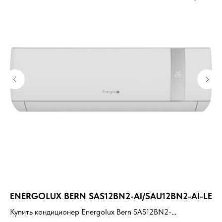
ENERGOLUX BERN SAS12BN2-AI/SAU12BN2-AI-LE
RO
Купить кондиционер Energolux Bern SAS12BN2-
Ку