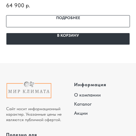
AI/SAU12BN2-AI-LE с установкой под ключ. Подбор под
TW
64 900
р.
37
помещение, доставка, профессиональный монтаж и
по
гарантия.
га
ПОДРОБНЕЕ
В КОРЗИНУ
Информация
О компании
Каталог
Сайт носит информационный
Акции
характер. Указанные цены не
являются публичной офертой.
Полезно для