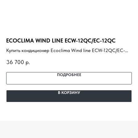
ECOCLIMA WIND LINE ECW-12QC/EC-12QC
R
Купить кондиционер Ecoclima Wind line ECW-12QC/EC-
Ку
12QC с установкой под ключ. Подбор под помещение,
ус
36 700
р.
72
доставка, профессиональный монтаж и гарантия.
пр
ПОДРОБНЕЕ
В КОРЗИНУ