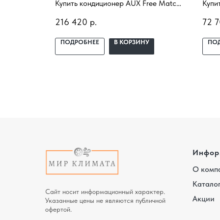
se Next
Купить кондиционер AUX Free Match
Купи
1 с
R32 AM5-H42/4DR2 с установкой
Cham
216 420
р.
72 
бор под
под ключ. Подбор под помещение,
AI с
доставка, профессиональный
под 
У
ПОДРОБНЕЕ
В КОРЗИНУ
ПО
 и
монтаж и гарантия.
проф
гара
Инфор
О комп
Катало
Сайт носит информационный характер.
Акции
Указанные цены не являются публичной
офертой.