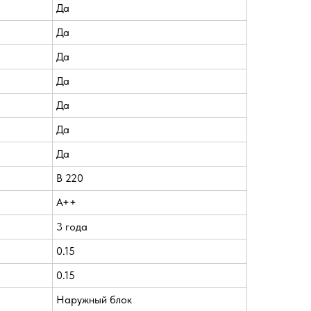
Да
Да
Да
Да
Да
Да
Да
В 220
A++
3 года
0.15
0.15
Наружный блок