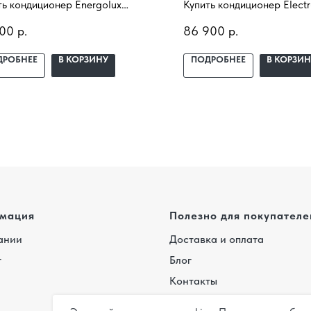
ть кондиционер Energolux
Купить кондиционер Electr
pery SAS12CH1-AI/SAU12CH1-
Match ERP R32 EACС/I-24
700
р.
86 900
р.
 установкой под ключ. Подбор
FMI/N8_ERP с установкой 
помещение, доставка,
Подбор под помещение, д
ДРОБНЕЕ
В КОРЗИНУ
ПОДРОБНЕЕ
В КОРЗИН
ессиональный монтаж и
профессиональный монта
нтия.
гарантия.
мация
Полезно для покупателе
ании
Доставка и оплата
г
Блог
Контакты