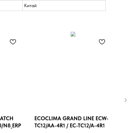
Китай
MATCH
ECOCLIMA GRAND LINE ECW-
ROY
I/N8_ERP
TC12/AA-4R1 / EC-TC12/A-4R1
RC