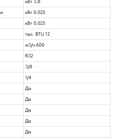
кВт 3.8
ии
кВт 0.025
кВт 0.025
тыс. BTU 12
м3/ч 600
R32
3/8
1/4
Да
Да
Да
Да
Да