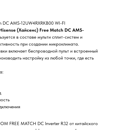
ch DC AMS-12UW4RXRKB00 WI-FI
Hisense (Хайсенс) Free Match DC AMS-
ьзуется в составе мульти сплит-систем и
тивность при создании микроклимата.
вки включает беспроводной пульт и встроенный
роизводить настройку из любой точки, где есть
а:
д
ность
дключения
OM FREE MATCH DC Inverter R32 от китайского