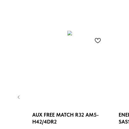
 A AS-
AUX FREE MATCH R32 AM5-
ENE
H42/4DR2
SAS