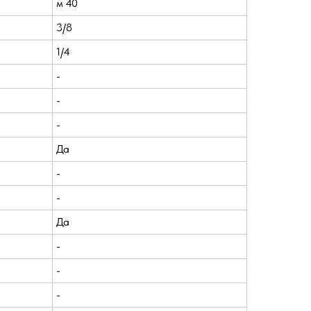
м 40
3/8
1/4
-
-
-
Да
-
-
Да
-
-
-