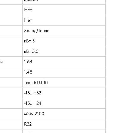
Нет
Нет
Холод/Тепло
кВт 5
кВт 5.5
ии
1.64
1.48
тыс. BTU 18
-15...+52
-15...+24
м3/ч 2100
R32