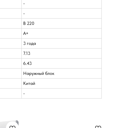
-
-
В 220
A+
3 года
7.13
6.43
Наружный блок
Китай
-