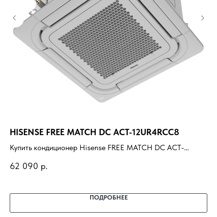
HISENSE FREE MATCH DC ACT-12UR4RCC8
М
28
Купить кондиционер Hisense FREE MATCH DC ACT-
12UR4RCC8 с установкой под ключ. Подбор под
Ку
62 090
р.
помещение, доставка, профессиональный монтаж и
EA
14
гарантия.
ус
пр
ПОДРОБНЕЕ