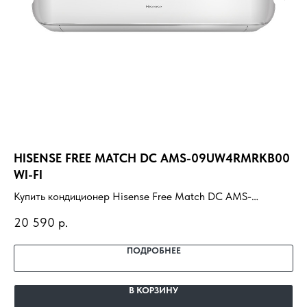
HISENSE FREE MATCH DC AMS-09UW4RMRKB00
М
WI-FI
3M
Купить кондиционер Hisense Free Match DC AMS-
Ку
09UW4RMRKB00 WI-FI с установкой под ключ. Подбор
3M
20 590
р.
39
под помещение, доставка, профессиональный монтаж и
кл
гарантия.
пр
ПОДРОБНЕЕ
В КОРЗИНУ