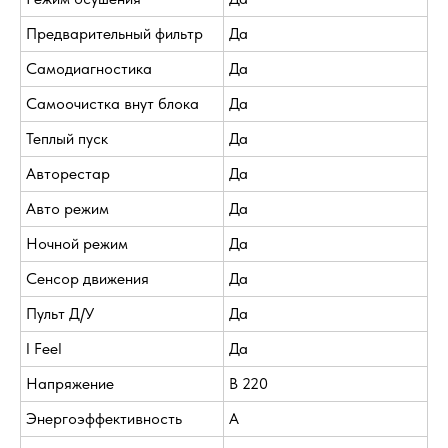
Предварительный фильтр
Да
Самодиагностика
Да
Самоочистка внут блока
Да
Теплый пуск
Да
Авторестар
Да
Авто режим
Да
Ночной режим
Да
Сенсор движения
Да
Пульт Д/У
Да
I Feel
Да
Напряжение
В 220
Энергоэффективность
A