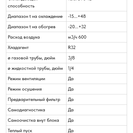
способность
Диапазон t на охлаждение
-15...+48
Диапазон t на обогрев
-20...+32
Расход воздуха
м3/ч 600
Хладагент
R32
ø газовой трубы, дюйм
3/8
ø жидкостной трубы, дюйм
1/4
Режим вентиляции
Да
Режим осушения
Да
Предварительный фильтр
Да
Самодиагностика
Да
Самоочистка внут блока
Да
Теплый пуск
Да