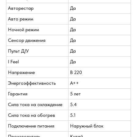
Авторестар
Да
Авто режим
Да
Ночной режим
Да
Сенсор движения
Да
Пульт Д/У
Да
I Feel
Да
Напряжение
В 220
Энергоэффективность
A++
Гарантия
5 лет
Сила тока на охлаждение
5.4
Сила тока на обогрев
5.1
Подключение питания
Наружный блок
Производитель
Китай