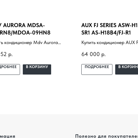
 AURORA MDSA-
AUX FJ SERIES ASW-H1
RN8/MDOA-09HN8
SR1 AS-H18B4/FJ-R1
ть кондиционер Mdv Aurora
Купить кондиционер AUX FJ
A-09HRN8/MDOA-09HN8 с
ASW-H18B4/FJ-SR1 AS-H18B
952
р.
64 000
р.
новкой под ключ. Подбор под
установкой под ключ. Под
щение, доставка,
помещение, доставка,
ДРОБНЕЕ
В КОРЗИНУ
ПОДРОБНЕЕ
В КОРЗИН
ессиональный монтаж и
профессиональный монта
нтия.
гарантия.
мация
Полезно для покупателе