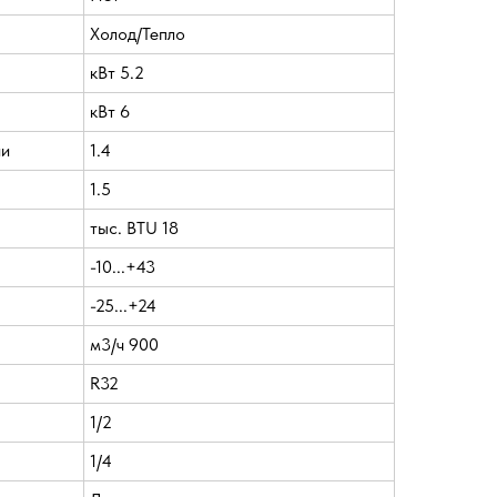
Холод/Тепло
кВт 5.2
кВт 6
ии
1.4
1.5
тыс. BTU 18
-10...+43
-25...+24
м3/ч 900
R32
1/2
1/4