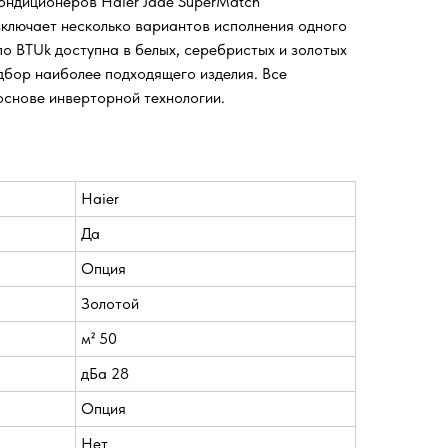
ондиционеров Haier Jade SuperMatch
включает несколько вариантов исполнения одного
о BTUk доступна в белых, серебристых и золотых
дбор наиболее подходящего изделия. Все
снове инверторной технологии.
Haier
Да
Опция
Золотой
м² 50
дБа 28
Опция
Нет