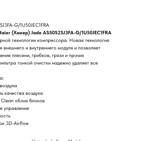
2SJ3FA-G/1U50JEC1FRA
Haier (Хаиер) Jade AS50S2SJ3FA-G/1U50JEC1FRA
рной технологии компрессора. Новая технология
я внешнего и внутреннего модуля и позволяет
ние плесени, грибков, грязи и прочих
фильтра тонкой очистки надежно удаляет все
а:
воздуха
ь качества воздуха
 Clean обоих блоков
е управление
ность
к 3D-Airflow