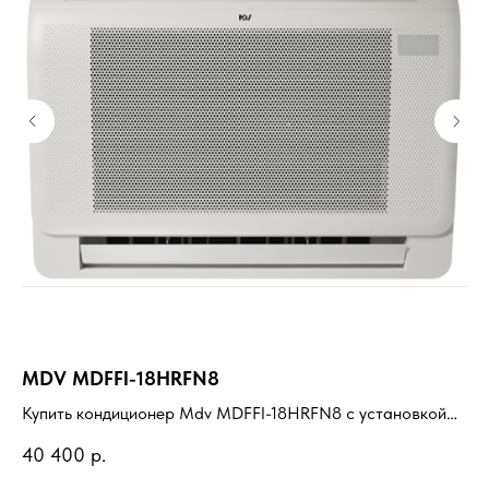
MDV MDFFI-18HRFN8
E
Купить кондиционер Mdv MDFFI-18HRFN8 с установкой
Ку
под ключ. Подбор под помещение, доставка,
ус
40 400
р.
30
профессиональный монтаж и гарантия.
пр