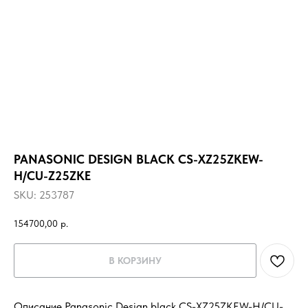
PANASONIC DESIGN BLACK CS-XZ25ZKEW-
H/CU-Z25ZKE
SKU:
253787
154700,00
р.
В КОРЗИНУ
Описание Panasonic Design black CS-XZ25ZKEW-H/CU-