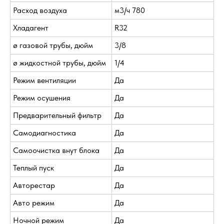
Расход воздуха
м3/ч 780
Хладагент
R32
ø газовой трубы, дюйм
3/8
ø жидкостной трубы, дюйм
1/4
Режим вентиляции
Да
Режим осушения
Да
Предварительный фильтр
Да
Самодиагностика
Да
Самоочистка внут блока
Да
Теплый пуск
Да
Авторестар
Да
Авто режим
Да
Ночной режим
Да