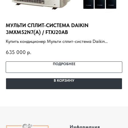
МУЛЬТИ СПЛИТ-СИСТЕМА DAIKIN
HI
3MXM52N7(A) / FTXJ20AB
Ку
Купить кондиционер Мульти сплит-система Daikin
12
62
3MXM52N7(A) / FTXJ20AB с установкой под ключ.
по
635 000
р.
Подбор под помещение, доставка, профессиональный
га
монтаж и гарантия.
ПОДРОБНЕЕ
В КОРЗИНУ
Информация