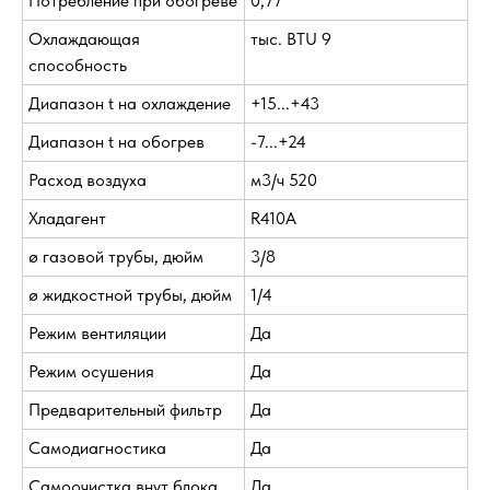
Потребление при обогреве
0,77
Охлаждающая
тыс. BTU 9
способность
Диапазон t на охлаждение
+15...+43
Диапазон t на обогрев
-7...+24
Расход воздуха
м3/ч 520
Хладагент
R410A
ø газовой трубы, дюйм
3/8
ø жидкостной трубы, дюйм
1/4
Режим вентиляции
Да
Режим осушения
Да
Предварительный фильтр
Да
Самодиагностика
Да
Самоочистка внут блока
Да