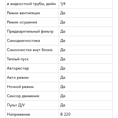
ø жидкостной трубы, дюйм
1/4
Режим вентиляции
Да
Режим осушения
Да
Предварительный фильтр
Да
Самодиагностика
Да
Самоочистка внут блока
Да
Теплый пуск
Да
Авторестар
Да
Авто режим
Да
Ночной режим
Да
Сенсор движения
Да
Пульт Д/У
Да
Напряжение
В 220