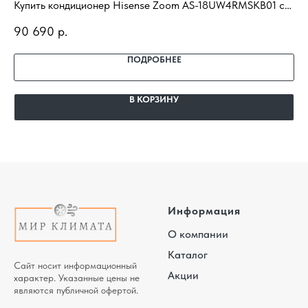
Купить кондиционер Hisense Zoom AS-18UW4RMSKB01 с
Ку
установкой под ключ. Подбор под помещение, доставка,
24
90 690
р.
85
профессиональный монтаж и гарантия.
по
га
ПОДРОБНЕЕ
В КОРЗИНУ
Информация
О компании
Каталог
Сайт носит информационный
Акции
характер. Указанные цены не
являются публичной офертой.