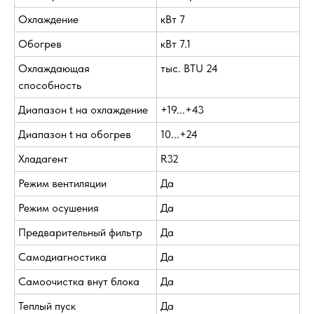
Охлаждение
кВт 7
Обогрев
кВт 7.1
Охлаждающая
тыс. BTU 24
способность
Диапазон t на охлаждение
+19...+43
Диапазон t на обогрев
10...+24
Хладагент
R32
Режим вентиляции
Да
Режим осушения
Да
Предварительный фильтр
Да
Самодиагностика
Да
Самоочистка внут блока
Да
Теплый пуск
Да