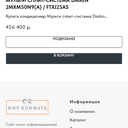
МУЛЬТИ СПЛИТ-СИСТЕМА DAIKIN
HI
2MXM50N9(A) / FTXJ25AS
Ку
Купить кондиционер Мульти сплит-система Daikin
LP
11
2MXM50N9(A) / FTXJ25AS с установкой под ключ.
до
456 400
р.
Подбор под помещение, доставка, профессиональный
монтаж и гарантия.
ПОДРОБНЕЕ
В КОРЗИНУ
Информация
О компании
Каталог
Сайт носит информационный