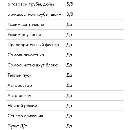
ø газовой трубы, дюйм
5/8
ø жидкостной трубы, дюйм
3/8
Режим вентиляции
Да
Режим осушения
Да
Предварительный фильтр
Да
Самодиагностика
Да
Самоочистка внут блока
Да
Теплый пуск
Да
Авторестар
Да
Авто режим
Да
Ночной режим
Да
Сенсор движения
Да
Пульт Д/У
Да