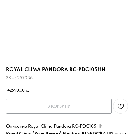
ROYAL CLIMA PANDORA RC-PDC105HN
SKU:
257036
142590,00
р.
В КОРЗИНУ
Описание Royal Clima Pandora RC-PDC105HN
Royal Clima (Роял Клима) Pandora RC-PDC105HN
– это