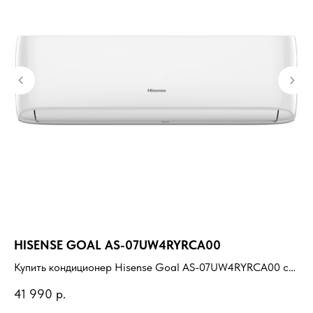
HISENSE GOAL AS-07UW4RYRCA00
H
Купить кондиционер Hisense Goal AS-07UW4RYRCA00 с
Ку
установкой под ключ. Подбор под помещение, доставка,
ус
41 990
р.
11
профессиональный монтаж и гарантия.
пр