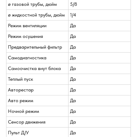
ø газовой трубы, дюйм
5/8
ø жидкостной трубы, дюйм
1/4
Режим вентиляции
Да
Режим осушения
Да
Предварительный фильтр
Да
Самодиагностика
Да
Самоочистка внут блока
Да
Теплый пуск
Да
Авторестар
Да
Авто режим
Да
Ночной режим
Да
Сенсор движения
Да
Пульт Д/У
Да