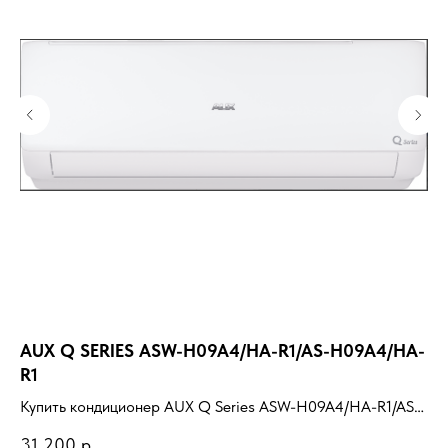
AUX Q SERIES ASW-H09A4/HA-R1/AS-H09A4/HA-
H
R1
Ку
Купить кондиционер AUX Q Series ASW-H09A4/HA-R1/AS-
13
55
H09A4/HA-R1 с установкой под ключ. Подбор под
по
31 200
р.