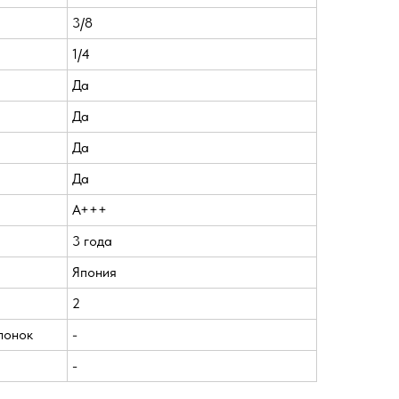
3/8
1/4
Да
Да
Да
Да
A+++
3 года
Япония
2
лонок
-
-