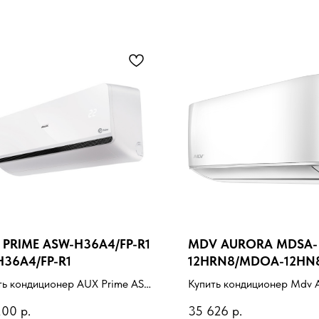
 PRIME ASW-H36A4/FP-R1
MDV AURORA MDSA-
H36A4/FP-R1
12HRN8/MDOA-12HN
ть кондиционер AUX Prime ASW-
Купить кондиционер Mdv 
4/FP-R1 AS-H36A4/FP-R1 с
MDSA-12HRN8/MDOA-12
200
р.
35 626
р.
новкой под ключ. Подбор под
установкой под ключ. Под