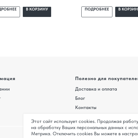
щение, доставка,
помещение, доставка,
ДРОБНЕЕ
В КОРЗИНУ
ПОДРОБНЕЕ
В КОРЗИН
ессиональный монтаж и
профессиональный монта
нтия.
гарантия.
мация
Полезно для покупателе
ании
Доставка и оплата
г
Блог
Контакты
Этот сайт использует cookies. Продолжая работ
на обработку Ваших персональных данных с исп
Метрика. Отключить cookies Вы можете в настро
Карта
Полит