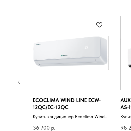
RCI-
ECOCLIMA WIND LINE ECW-
AUX
12QC/EC-12QC
AS-
 Clima
Купить кондиционер Ecoclima Wind
Купи
ановкой
line ECW-12QC/EC-12QC с
H36A
36 700
р.
98 
ещение,
установкой под ключ. Подбор под
уста