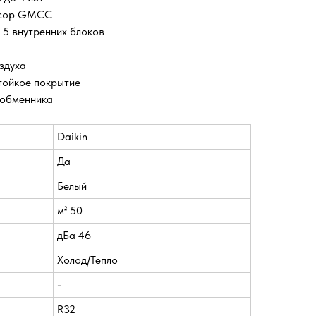
сор GMCC
5 внутренних блоков
здуха
ойкое покрытие
обменника
Daikin
Да
Белый
м² 50
дБа 46
Холод/Тепло
-
R32