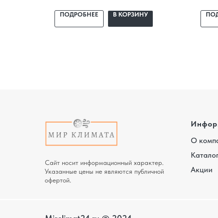
ный
помещение, доставка,
поме
У
ПОДРОБНЕЕ
В КОРЗИНУ
ПО
профессиональный монтаж и
проф
гарантия.
гара
Инфор
О комп
Катало
Сайт носит информационный характер.
Акции
Указанные цены не являются публичной
офертой.