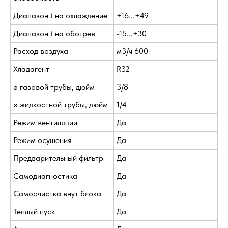
Диапазон t на охлаждение
+16...+49
Диапазон t на обогрев
-15...+30
Расход воздуха
м3/ч 600
Хладагент
R32
ø газовой трубы, дюйм
3/8
ø жидкостной трубы, дюйм
1/4
Режим вентиляции
Да
Режим осушения
Да
Предварительный фильтр
Да
Самодиагностика
Да
Самоочистка внут блока
Да
Теплый пуск
Да