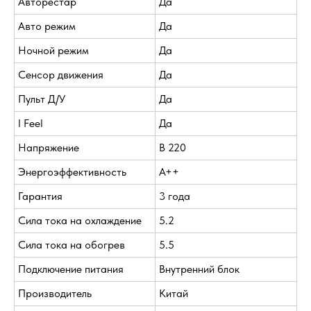
Авторестар
Да
Авто режим
Да
Ночной режим
Да
Сенсор движения
Да
Пульт Д/У
Да
I Feel
Да
Напряжение
В 220
Энергоэффективность
A++
Гарантия
3 года
Сила тока на охлаждение
5.2
Сила тока на обогрев
5.5
Подключение питания
Внутренний блок
Производитель
Китай