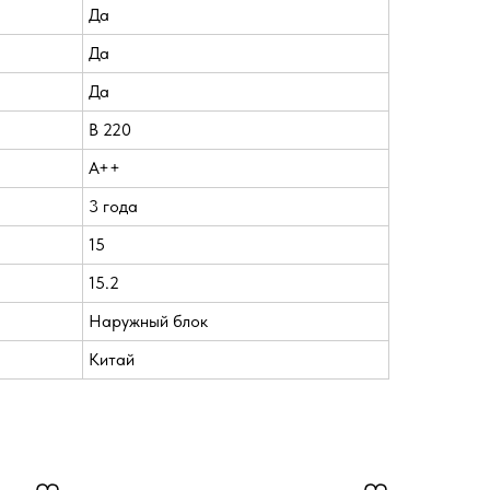
Да
Да
Да
В 220
A++
3 года
15
15.2
Наружный блок
Китай