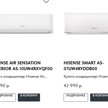
ENSE AIR SENSATION
HISENSE SMART AS-
ERIOR AS-10UW4RXVQF00
07UW4RYDDB00
ть кондиционер Hisense Air
Купить кондиционер Hisen
tion Superior AS-
AS-07UW4RYDDB00 с уст
390
р.
42 990
р.
4RXVQF00 с установкой под
под ключ. Подбор под по
. Подбор под помещение,
доставка, профессиональ
ДРОБНЕЕ
В КОРЗИНУ
ПОДРОБНЕЕ
В КОРЗИН
авка, профессиональный
монтаж и гарантия.
аж и гарантия.