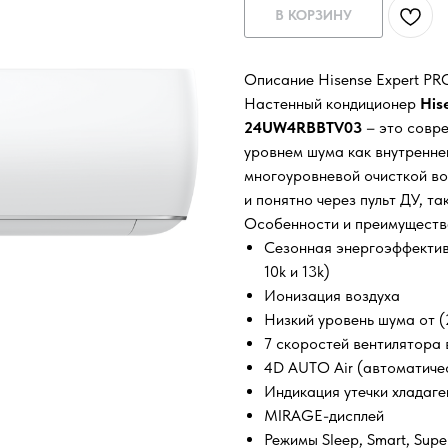
В КОРЗИНУ
Описание Hisense Expert 
Настенный кондиционер
His
24UW4RBBTV03
– это совр
уровнем шума как внутренне
многоуровневой очисткой во
и понятно через пульт ДУ, т
Особенности и преимуществ
Сезонная энергоэффективн
10k и 13k)
Ионизация воздуха
Низкий уровень шума от (
7 скоростей вентилятора 
4D AUTO Air (автоматиче
Индикация утечки хладаге
MIRAGE-дисплей
Режимы Sleep, Smart, Super