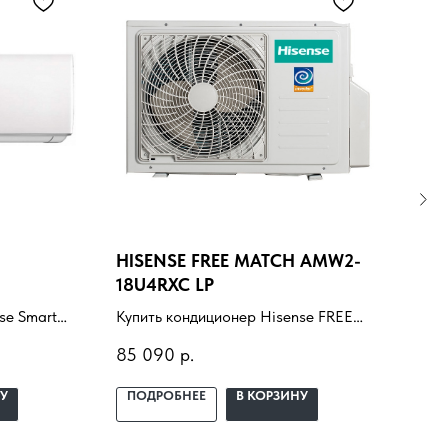
HISENSE FREE MATCH AMW2-
МУ
18U4RXC LP
TOS
RAS
se Smart
Купить кондиционер Hisense FREE
Купи
ановкой
MATCH AMW2-18U4RXC LP с
сис
85 090
р.
179
мещение,
установкой под ключ. Подбор под
/ RA
ный
помещение, доставка,
под 
У
ПОДРОБНЕЕ
В КОРЗИНУ
ПО
профессиональный монтаж и
дост
гарантия.
монт