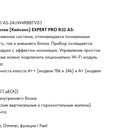
PRO AS-24UW4RBBTV03
ense (Хайсенс) EXPERT PRO R32 AS-
еменная система, отличающаяся пониженным
го, так и внешнего блока. Прибор оснащается
здуха с эффектом ионизации. Управление простое
акже можно подключить опционально Wi-Fi модуль.
а:
ость класса А++ (модели 18k и 24k) и А+ (модели
23 дБ(А))
внутреннего блока
ские вертикальные и горизонтальные жалюзи)
нта
, Dimmer, функция I Feel