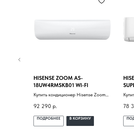
NE
HISENSE ZOOM AS-
HIS
18UW4RMSKB01 WI-FI
SUP
olux
Купить кондиционер Hisense Zoom
Купи
тановкой
AS-18UW4RMSKB01 WI-FI с
Sensa
92 290
р.
78 
ещение,
установкой под ключ. Подбор под
10UW
ный
помещение, доставка,
ключ
У
ПОДРОБНЕЕ
В КОРЗИНУ
ПО
профессиональный монтаж и
дост
гарантия.
монт