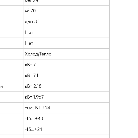
м² 70
дБа 31
Нет
Нет
Холод/Тепло
кВт 7
кВт 7.1
ии
кВт 2.18
кВт 1.967
тыс. BTU 24
-15...+43
-15…+24