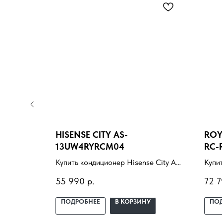
A AS-
HISENSE CITY AS-
ROY
I
13UW4RYRCM04
RC-
e Era
Купить кондиционер Hisense City AS-
Купи
00A WI-FI
13UW4RYRCM04 с установкой под
Rena
55 990
р.
72 
одбор под
ключ. Подбор под помещение,
уста
доставка, профессиональный
поме
У
ПОДРОБНЕЕ
В КОРЗИНУ
ПО
 и
монтаж и гарантия.
проф
гара