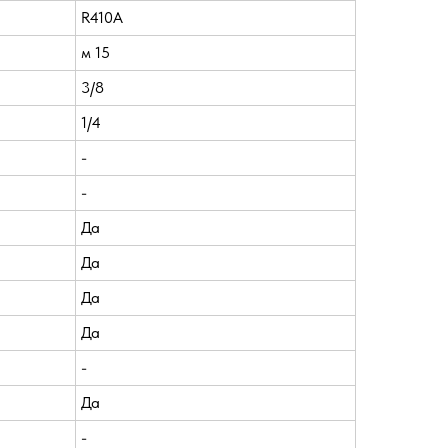
R410A
м 15
3/8
1/4
-
-
Да
Да
Да
Да
-
Да
-