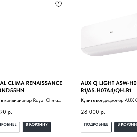
AL CLIMA RENAISSANCE
AUX Q LIGHT ASW-H0
RND55HN
R1/AS-H07A4/QH-R1
ть кондиционер Royal Clima
Купить кондиционер AUX Q
issance RC-RND55HN с
ASW-H07A4/QH-R1/AS-H0
790
р.
28 000
р.
новкой под ключ. Подбор под
с установкой под ключ. П
щение, доставка,
помещение, доставка,
ДРОБНЕЕ
В КОРЗИНУ
ПОДРОБНЕЕ
В КОРЗИН
ессиональный монтаж и
профессиональный монта
нтия.
гарантия.