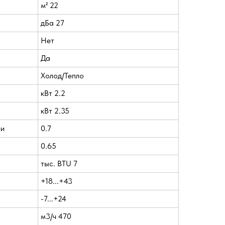
м² 22
дБа 27
Нет
Да
Холод/Тепло
кВт 2.2
кВт 2.35
ии
0.7
0.65
тыс. BTU 7
+18...+43
-7...+24
м3/ч 470