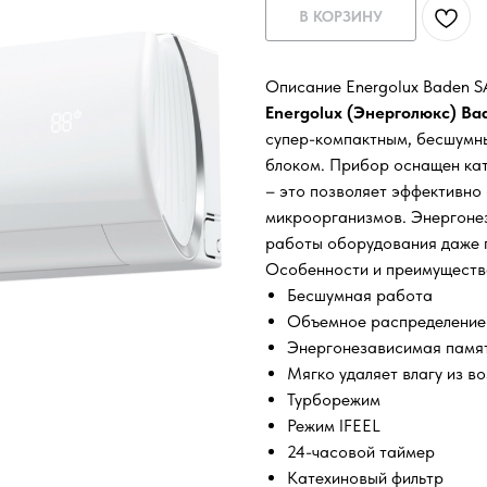
В КОРЗИНУ
Описание Energolux Baden 
Energolux (Энерголюкс) B
супер-компактным, бесшумн
блоком. Прибор оснащен ка
– это позволяет эффективно
микроорганизмов. Энергоне
работы оборудования даже п
Особенности и преимуществ
Бесшумная работа
Объемное распределение
Энергонезависимая памя
Мягко удаляет влагу из в
Турборежим
Режим IFEEL
24-часовой таймер
Катехиновый фильтр