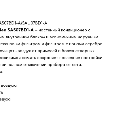
SAS07BD1-A/SAU07BD1-A
aden SAS07BD1-A
– настенный кондиционер с
ым внутренним блоком и экономичным наружным
техиновым фильтром и фильтром с ионами серебра
 очищать воздух от примесей и болезнетворных
зависимая память сохраняет последние настройки
ри полном отключении прибора от сети.
а:
 воздуха
ть
оздуха