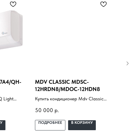
7A4/QH-
MDV CLASSIC MDSC-
МУ
12HRDN8/MDOC-12HDN8
DAI
FTX
 Light
Купить кондиционер Mdv Classic
Купи
7A4/QH-R1
MDSC-12HRDN8/MDOC-12HDN8 с
сист
50 000
р.
621
одбор под
установкой под ключ. Подбор под
FTXJ
помещение, доставка,
Подб
У
ПОДРОБНЕЕ
В КОРЗИНУ
ПО
ж и
профессиональный монтаж и
про
гарантия.
гара