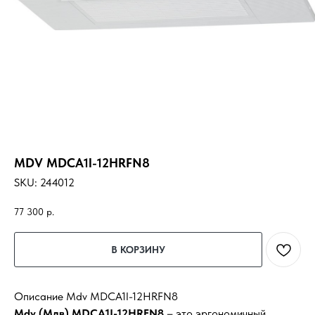
MDV MDCA1I-12HRFN8
SKU:
244012
77 300
р.
В КОРЗИНУ
Описание Mdv MDCA1I-12HRFN8
Mdv (Мдв) MDCA1I-12HRFN8
– это эргономичный,