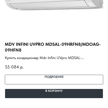
MDV INFINI UVPRO MDSAL-09HRFN8/MDOAG-
H
09HFN8
Ку
Купить кондиционер Mdv Infini UVpro MDSAL-
WI
44
09HRFN8/MDOAG-09HFN8 с установкой под ключ.
до
55 084
р.
Подбор под помещение, доставка, профессиональный
монтаж и гарантия.
ПОДРОБНЕЕ
В КОРЗИНУ