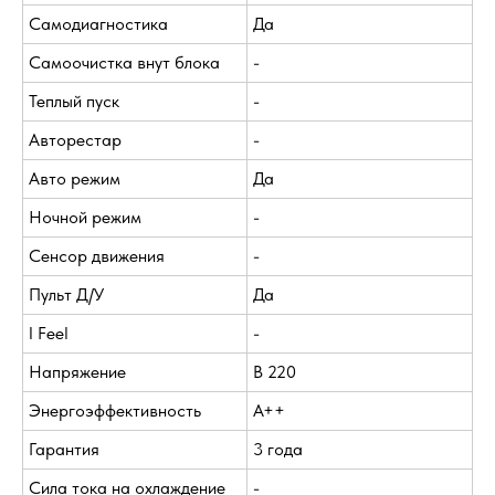
Самодиагностика
Да
Самоочистка внут блока
-
Теплый пуск
-
Авторестар
-
Авто режим
Да
Ночной режим
-
Сенсор движения
-
Пульт Д/У
Да
I Feel
-
Напряжение
В 220
Энергоэффективность
A++
Гарантия
3 года
Сила тока на охлаждение
-