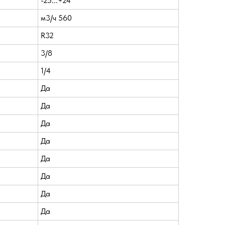
-25...+24
м3/ч 560
R32
3/8
1/4
Да
Да
Да
Да
Да
Да
Да
Да