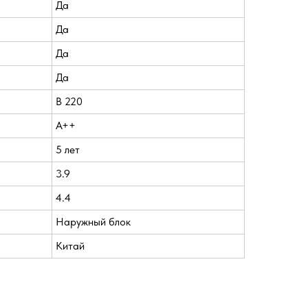
Да
Да
Да
Да
В 220
A++
5 лет
3.9
4.4
Наружный блок
Китай