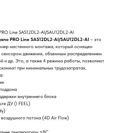
PRO Line SAS12DL2-AI/SAU12DL2-AI
gano PRO Line
SAS12DL2-AI/SAU12DL2-AI
– это
онер настенного монтажа, который оснащен
 сенсором движения, объемным распределением
й и др. Это, а также 4 режима работы, позволяют
оклимат при минимальных трудозатратах.
а:
ик
 поддона
ддержки внутреннего блока
те ДУ (I FEEL)
dy)
воздушного потока (4D Air Flow)
жание температуры +8С