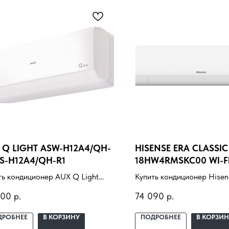
 Q LIGHT ASW-H12A4/QH-
HISENSE ERA CLASSIC
AS-H12A4/QH-R1
18HW4RMSKC00 WI-F
ть кондиционер AUX Q Light
Купить кондиционер Hisen
H12A4/QH-R1/AS-H12A4/QH-R1
Classic A AS-18HW4RMSK
400
р.
74 090
р.
тановкой под ключ. Подбор под
с установкой под ключ. П
щение, доставка,
помещение, доставка,
ДРОБНЕЕ
В КОРЗИНУ
ПОДРОБНЕЕ
В КОРЗИН
ессиональный монтаж и
профессиональный монта