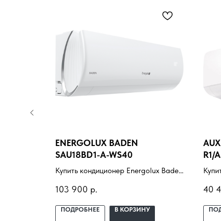
DSAL-
ENERGOLUX BADEN
AUX
SAU18BD1-A-WS40
R1/
fini UVpro
Купить кондиционер Energolux Baden
Купи
вкой под
SAU18BD1-A-WS40 с установкой под
ASW-
103 900
р.
40 
ие,
ключ. Подбор под помещение,
с ус
ный
доставка, профессиональный
поме
У
ПОДРОБНЕЕ
В КОРЗИНУ
ПО
монтаж и гарантия.
проф