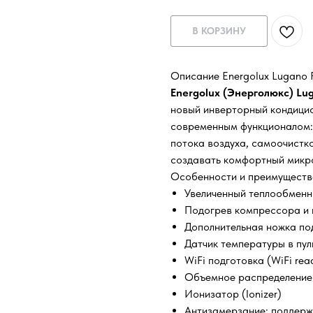
В КОРЗИНУ
Описание Energolux Lugano 
Energolux (Энерголюкс)
Lu
новый инверторный кондици
современным функционалом:
потока воздуха, самоочистко
создавать комфортный микр
Особенности и преимуществ
Увеличенный теплообменн
Подогрев компрессора и
Дополнительная ножка по
Датчик температуры в пуль
WiFi подготовка (WiFi rea
Объемное распределение 
Ионизатор (Ionizer)
Антизамерзание: поддер