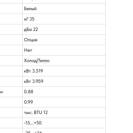
Белый
м² 35
дБа 22
Опция
Нет
Холод/Тепло
кВт 3.519
кВт 3.959
ии
0.88
0.99
тыс. BTU 12
-15...+50