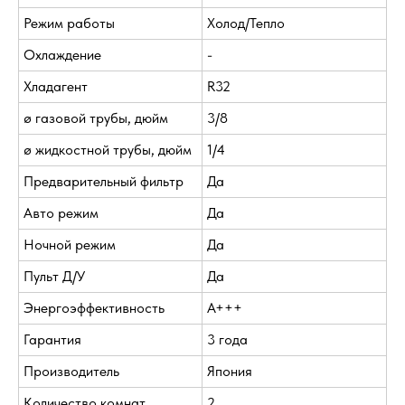
Режим работы
Холод/Тепло
Охлаждение
-
Хладагент
R32
ø газовой трубы, дюйм
3/8
ø жидкостной трубы, дюйм
1/4
Предварительный фильтр
Да
Авто режим
Да
Ночной режим
Да
Пульт Д/У
Да
Энергоэффективность
A+++
Гарантия
3 года
Производитель
Япония
Количество комнат
2