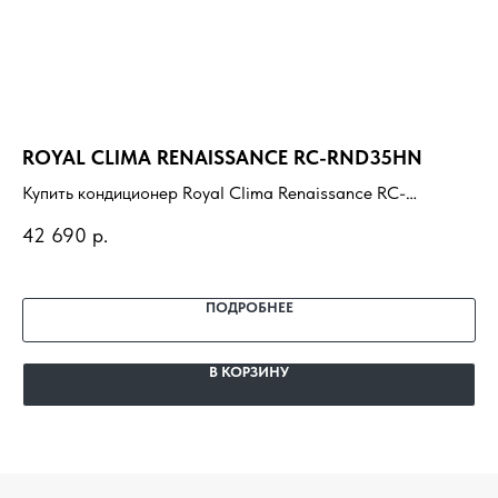
ROYAL CLIMA RENAISSANCE RC-RND35HN
EC
EC
Купить кондиционер Royal Clima Renaissance RC-
RND35HN с установкой под ключ. Подбор под
Ку
42 690
р.
помещение, доставка, профессиональный монтаж и
4R
26
гарантия.
по
га
ПОДРОБНЕЕ
В КОРЗИНУ