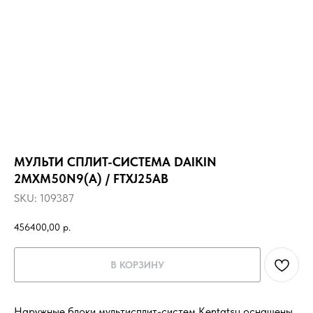
МУЛЬТИ СПЛИТ-СИСТЕМА DAIKIN
2MXM50N9(A) / FTXJ25AB
SKU:
109387
456400,00
р.
В КОРЗИНУ
Наружные блоки мультисплит-систем Kentatsu оснащены