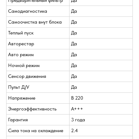
Предварительный фильтр
Да
Самодиагностика
Да
Самоочистка внут блока
Да
Теплый пуск
Да
Авторестар
Да
Авто режим
Да
Ночной режим
Да
Сенсор движения
Да
Пульт Д/У
Да
Напряжение
В 220
Энергоэффективность
A+++
Гарантия
3 года
Сила тока на охлаждение
2.4