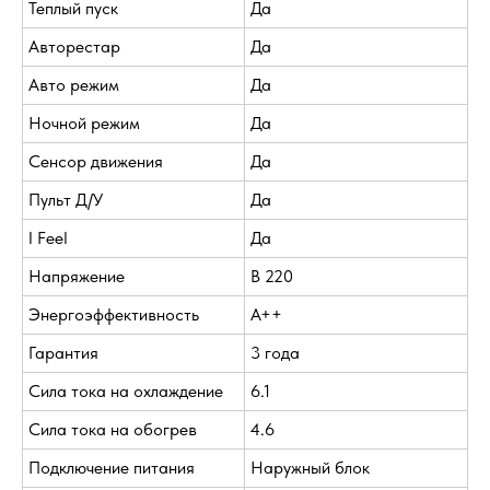
Теплый пуск
Да
Авторестар
Да
Авто режим
Да
Ночной режим
Да
Сенсор движения
Да
Пульт Д/У
Да
I Feel
Да
Напряжение
В 220
Энергоэффективность
A++
Гарантия
3 года
Сила тока на охлаждение
6.1
Сила тока на обогрев
4.6
Подключение питания
Наружный блок