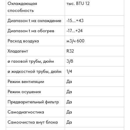
Охлаждающая
тыс. BTU 12
способность
Диапазон t на охлаждение
-15...+43
Диапазон t на обогрев
-17...+24
Расход воздуха
м3/ч 600
Хладагент
R32
ø газовой трубы, дюйм
3/8
ø жидкостной трубы, дюйм
1/4
Режим вентиляции
Да
Режим осушения
Да
Предварительный фильтр
Да
Самодиагностика
Да
Самоочистка внут блока
Да