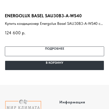
ENERGOLUX BASEL SAU30B3-A-WS40
М
SA
Купить кондиционер Energolux Basel SAU30B3-A-WS40 с
установкой под ключ. Подбор под помещение, доставка,
Ку
124 600
р.
профессиональный монтаж и гарантия.
SA
17
По
мо
ПОДРОБНЕЕ
В КОРЗИНУ
Информация